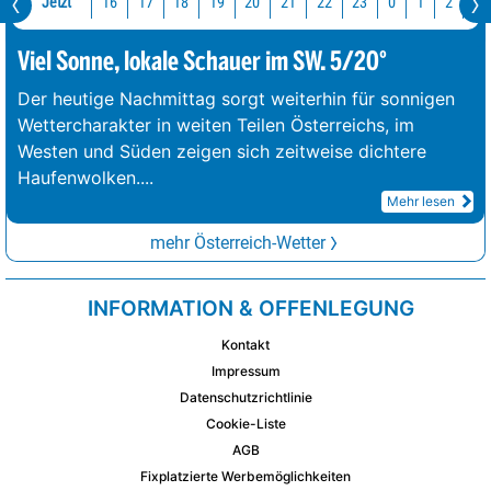
Jetzt
16
17
18
19
20
21
22
23
0
1
2
3
Viel Sonne, lokale Schauer im SW. 5/20°
Der heutige Nachmittag sorgt weiterhin für sonnigen
Wettercharakter in weiten Teilen Österreichs, im
Westen und Süden zeigen sich zeitweise dichtere
Haufenwolken.
...
Mehr lesen
mehr Österreich-Wetter
INFORMATION & OFFENLEGUNG
Kontakt
Impressum
Datenschutzrichtlinie
Cookie-Liste
AGB
Fixplatzierte Werbemöglichkeiten