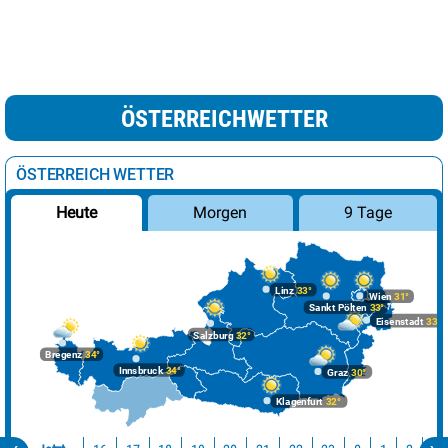
ÖSTERREICHWETTER
ÖSTERREICH WETTER
Morgen
9 Tage
Heute
Linz
33°
Wien
31°
Sankt Pölten
33°
Eisenstadt
33°
Salzburg
32°
Bregenz
34°
Innsbruck
34°
Graz
30°
Klagenfurt
32°