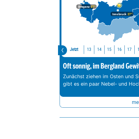
Bregenz
27°
Innsbruck
27°
Jetzt
13
14
15
16
17
Oft sonnig, im Bergland Gewi
Zunächst ziehen im Osten und S
gibt es ein paar Nebel- und Hoc
meh