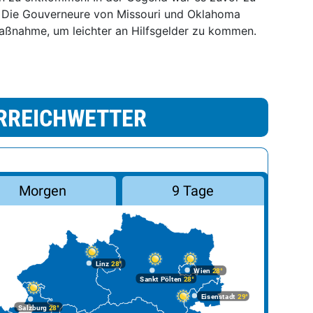
 Die Gouverneure von Missouri und Oklahoma
Maßnahme, um leichter an Hilfsgelder zu kommen.
RREICHWETTER
Morgen
9 Tage
Linz
28°
Wien
28°
Sankt Pölten
28°
Eisenstadt
29°
Salzburg
28°