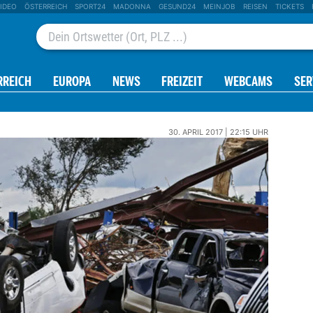
IDEO
ÖSTERREICH
SPORT24
MADONNA
GESUND24
MEINJOB
REISEN
TICKETS
RREICH
EUROPA
NEWS
FREIZEIT
WEBCAMS
SER
30. APRIL 2017 | 22:15 UHR