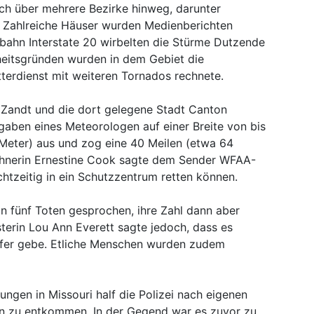
h über mehrere Bezirke hinweg, darunter
. Zahlreiche Häuser wurden Medienberichten
obahn Interstate 20 wirbelten die Stürme Dutzende
rheitsgründen wurden in dem Gebiet die
terdienst mit weiteren Tornados rechnete.
 Zandt und die dort gelegene Stadt Canton
gaben eines Meteorologen auf einer Breite von bis
 Meter) aus und zog eine 40 Meilen (etwa 64
ohnerin Ernestine Cook sagte dem Sender WFAA-
chtzeitig in ein Schutzzentrum retten können.
n fünf Toten gesprochen, ihre Zahl dann aber
sterin Lou Ann Everett sagte jedoch, dass es
fer gebe. Etliche Menschen wurden zudem
en in Missouri half die Polizei nach eigenen
n zu entkommen. In der Gegend war es zuvor zu