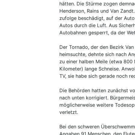
hätten. Die Stürme zogen demnac
Henderson, Rains und Van Zandt
zufolge beschädigt, auf der Aut
Autos durch die Luft. Aus Siche
Autobahnen gesperrt, da der Wet
Der Tornado, der den Bezirk Van
heimsuchte, dehnte sich nach An
zu einer halben Meile (etwa 800
Kilometer) lange Schneise. Anw
TV, sie habe sich gerade noch re
Die Behörden hatten zunächst vo
nach unten korrigiert. Bürgermei
möglicherweise weitere Todesop
verletzt.
Bei den schweren Überschwemmung
Angaben 91 Menschen, den Flute