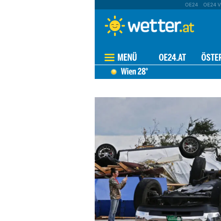
OE24
OE24 V
MENÜ
OE24.AT
ÖSTE
Wien
28°