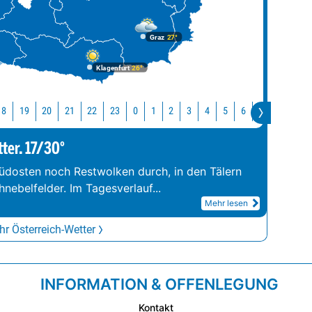
Graz
27°
Klagenfurt
26°
18
19
20
21
22
23
0
1
2
3
4
5
6
7
8
9
tter. 17/30°
üdosten noch Restwolken durch, in den Tälern
hnebelfelder. Im Tagesverlauf
...
Mehr lesen
r Österreich-Wetter
INFORMATION & OFFENLEGUNG
Kontakt