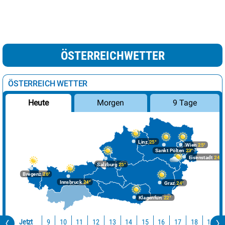
ÖSTERREICHWETTER
ÖSTERREICH WETTER
Morgen
9 Tage
Heute
Linz
25°
Wien
25°
Sankt Pölten
23°
Eisenstadt
24°
Salzburg
25°
Bregenz
26°
Innsbruck
24°
Graz
24°
Klagenfurt
22°
Jetzt
10
11
12
13
14
15
16
17
18
19
9