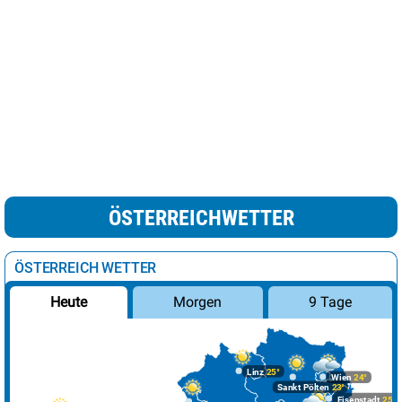
ÖSTERREICHWETTER
ÖSTERREICH WETTER
Morgen
9 Tage
Heute
Linz
25°
Wien
24°
Sankt Pölten
23°
Eisenstadt
25°