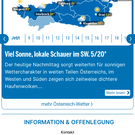
Salzburg
25°
Bregenz
22°
Innsbruck
21°
Graz
23°
Klagenfurt
21°
Jetzt
10
11
12
13
14
15
16
17
18
19
9
Viel Sonne, lokale Schauer im SW. 5/20°
Der heutige Nachmittag sorgt weiterhin für sonnigen
Wettercharakter in weiten Teilen Österreichs, im
Westen und Süden zeigen sich zeitweise dichtere
Haufenwolken.
...
Mehr lesen
mehr Österreich-Wetter
INFORMATION & OFFENLEGUNG
Kontakt