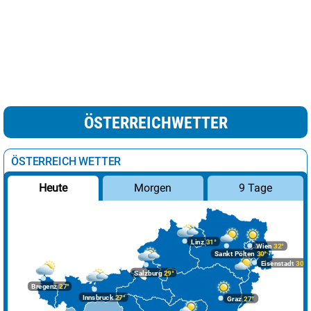
ÖSTERREICHWETTER
ÖSTERREICH WETTER
Morgen
9 Tage
Heute
Linz
31°
Wien
32°
Sankt Pölten
30°
Eisenstadt
30°
Salzburg
29°
Bregenz
27°
Innsbruck
27°
Graz
27°