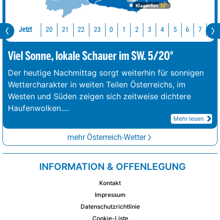
Klagenfurt
23°
Jetzt
20
21
22
23
0
1
2
3
4
5
6
7
8
Viel Sonne, lokale Schauer im SW. 5/20°
Der heutige Nachmittag sorgt weiterhin für sonnigen
Wettercharakter in weiten Teilen Österreichs, im
Westen und Süden zeigen sich zeitweise dichtere
Haufenwolken.
...
Mehr lesen
mehr Österreich-Wetter
INFORMATION & OFFENLEGUNG
Kontakt
Impressum
Datenschutzrichtlinie
Cookie-Liste