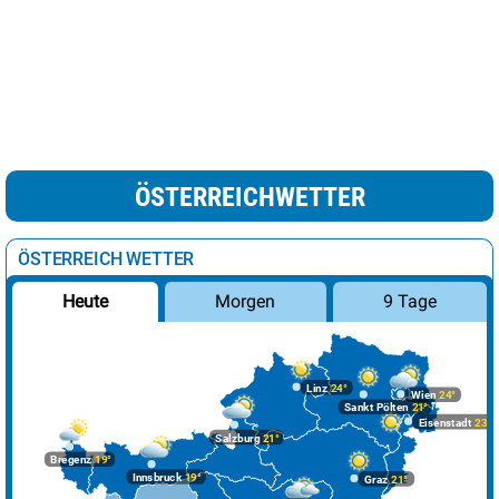
ÖSTERREICHWETTER
ÖSTERREICH WETTER
Morgen
9 Tage
Heute
Linz
24°
Wien
24°
Sankt Pölten
21°
Eisenstadt
23°
Salzburg
21°
Bregenz
19°
Innsbruck
19°
Graz
21°