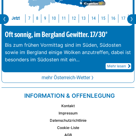
Klagenfurt
20°
Jetzt
10
11
12
13
14
15
16
17
18
7
8
9
Oft sonnig, im Bergland Gewitter. 17/30°
Bis zum frühen Vormittag sind im Süden, Südosten
sowie im Bergland einige Wolken anzutreffen, dabei ist
besonders im Südosten mit ein
...
Mehr lesen
mehr Österreich-Wetter
INFORMATION & OFFENLEGUNG
Kontakt
Impressum
Datenschutzrichtlinie
Cookie-Liste
AGB