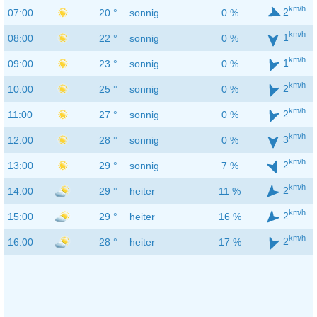
km/h
2
07:00
20 °
sonnig
0 %
km/h
1
08:00
22 °
sonnig
0 %
km/h
1
09:00
23 °
sonnig
0 %
km/h
2
10:00
25 °
sonnig
0 %
km/h
2
11:00
27 °
sonnig
0 %
km/h
3
12:00
28 °
sonnig
0 %
km/h
2
13:00
29 °
sonnig
7 %
km/h
2
14:00
29 °
heiter
11 %
km/h
2
15:00
29 °
heiter
16 %
km/h
2
16:00
28 °
heiter
17 %