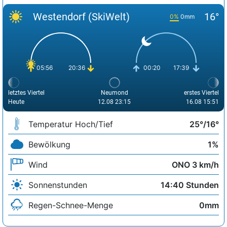
Westendorf (SkiWelt)
16°
0%
0mm
05:56
20:36
00:20
17:39
letztes Viertel
Neumond
erstes Viertel
Heute
12.08 23:15
16.08 15:51
Temperatur Hoch/Tief
25°/16°
Bewölkung
1%
Wind
ONO 3 km/h
Sonnenstunden
14:40 Stunden
Regen-Schnee-Menge
0mm