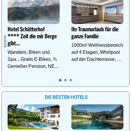
Hotel Schütterhof
Ihr Traumurlaub für die
**** Zeit die mir Berge
ganze Familie
gibt…
1000m² Wellnessbereich
Wandern, Biken und
auf 4 Etagen, Whirlpool
Spa…Gratis E-Bikes, ¾
auf der Dachterrasse, 4
Genießer Pension. NEU:
ThemenSaunen
DZ Deluxe – ab sofort
buchbar!
DIE BESTEN HOTELS