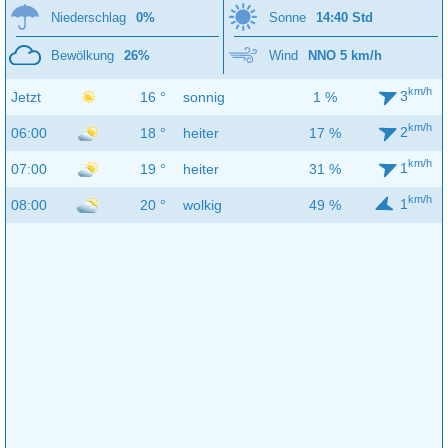
Niederschlag
0%
Sonne
14:40 Std
Bewölkung
26%
Wind
NNO 5 km/h
km/h
3
Jetzt
16 °
sonnig
1 %
km/h
2
06:00
18 °
heiter
17 %
km/h
1
07:00
19 °
heiter
31 %
km/h
1
08:00
20 °
wolkig
49 %