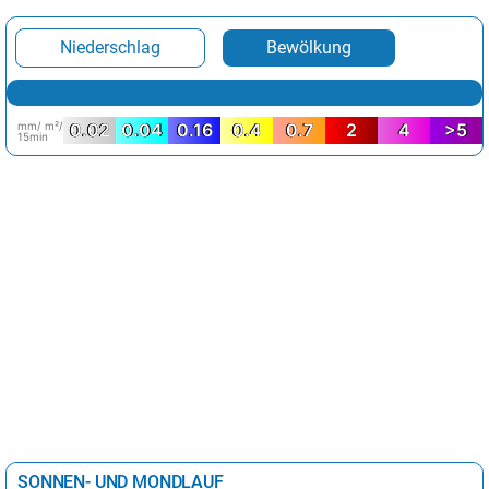
Niederschlag
Bewölkung
mm/ m²/
0.02
0.04
0.16
0.4
0.7
2
4
>5
15min
SONNEN- UND MONDLAUF