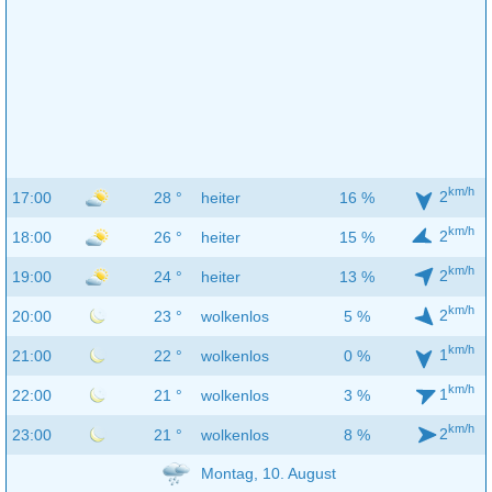
km/h
2
17:00
28 °
heiter
16 %
km/h
2
18:00
26 °
heiter
15 %
km/h
2
19:00
24 °
heiter
13 %
km/h
2
20:00
23 °
wolkenlos
5 %
km/h
1
21:00
22 °
wolkenlos
0 %
km/h
1
22:00
21 °
wolkenlos
3 %
km/h
2
23:00
21 °
wolkenlos
8 %
Montag, 10. August