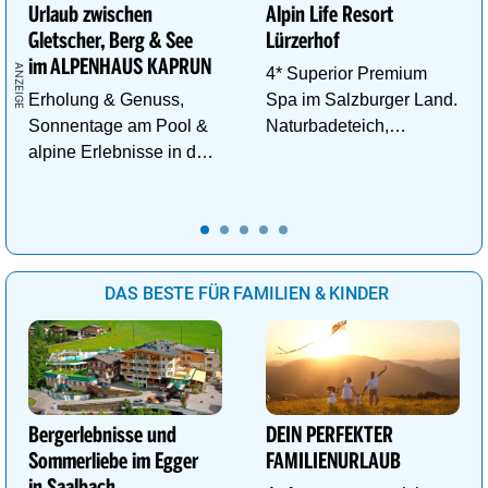
Urlaub zwischen
Alpin Life Resort
Gletscher, Berg & See
Lürzerhof
im ALPENHAUS KAPRUN
4* Superior Premium
Erholung & Genuss,
Spa im Salzburger Land.
Sonnentage am Pool &
Naturbadeteich,
alpine Erlebnisse in den
Eventsauna, Gourmet
Bergen im ALPENHAUS
und Wein.
KAPRUN
DAS BESTE FÜR FAMILIEN & KINDER
Bergerlebnisse und
DEIN PERFEKTER
Sommerliebe im Egger
FAMILIENURLAUB
in Saalbach