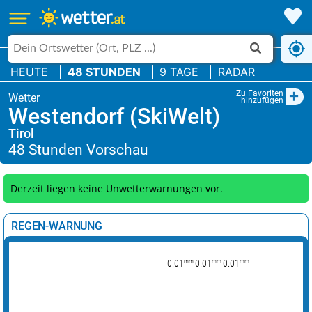
HEUTE
48 STUNDEN
9 TAGE
RADAR
+
Zu Favoriten
hinzufügen
Westendorf (SkiWelt)
Tirol
Derzeit liegen keine Unwetterwarnungen vor.
REGEN-WARNUNG
mm
mm
mm
0.01
0.01
0.01