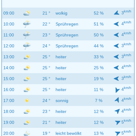
km/h
3
09:00
21 °
wolkig
52 %
km/h
4
10:00
22 °
Sprühregen
51 %
km/h
4
11:00
23 °
Sprühregen
50 %
km/h
3
12:00
24 °
Sprühregen
44 %
km/h
3
13:00
25 °
heiter
33 %
km/h
4
14:00
25 °
heiter
25 %
km/h
3
15:00
25 °
heiter
19 %
km/h
4
16:00
25 °
heiter
11 %
km/h
4
17:00
24 °
sonnig
7 %
km/h
4
18:00
23 °
heiter
12 %
km/h
5
19:00
21 °
heiter
12 %
km/h
5
20:00
19 °
leicht bewölkt
13 %