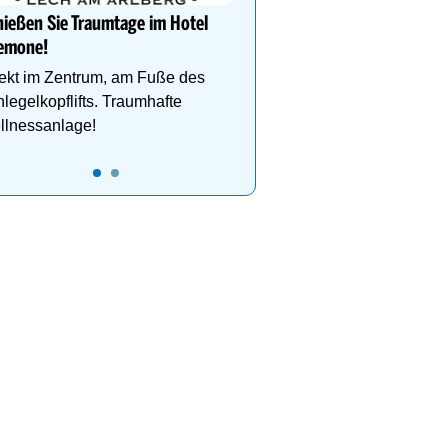
ießen Sie Traumtage im Hotel
emone!
ekt im Zentrum, am Fuße des
legelkopflifts. Traumhafte
llnessanlage!