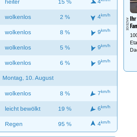
4
heiter
15 %
km/h
4
wolkenlos
2 %
Ihr
Fam
km/h
9
wolkenlos
8 %
10
Eta
km/h
9
wolkenlos
5 %
Da
km/h
9
wolkenlos
6 %
Montag, 10. August
km/h
7
wolkenlos
8 %
km/h
6
leicht bewölkt
19 %
km/h
4
Regen
95 %