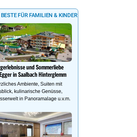
 BESTE FÜR FAMILIEN & KINDER
Natur- und Wellnesshote
Höflehner****S -Regio
Schladming-Dachstein
rgerlebnisse und Sommerliebe
Egger in Saalbach Hinterglemm
Perfekter Familienurlaub
Kinder-Aktivprogramm, 
zliches Ambiente, Suiten mit
Abenteuer, Alpakas Meet
blick, kulinarische Genüsse,
Familien-Spa uvm.
serwelt in Panoramalage u.v.m.
Genießen Sie Traumtage 