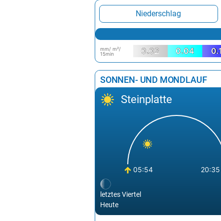
Niederschlag
mm/ m²/
0.02
0.04
0.
15min
SONNEN- UND MONDLAUF
Steinplatte
05:54
20:35
letztes Viertel
Heute