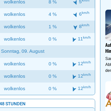
km/h
5
wolkenlos
8 %
km/h
6
wolkenlos
4 %
km/h
8
wolkenlos
1 %
km/h
11
wolkenlos
0 %
Auf
Sonntag, 09. August
Hi
Sa
km/h
12
wolkenlos
0 %
Abf
den
km/h
12
wolkenlos
0 %
km/h
12
wolkenlos
0 %
 48 STUNDEN