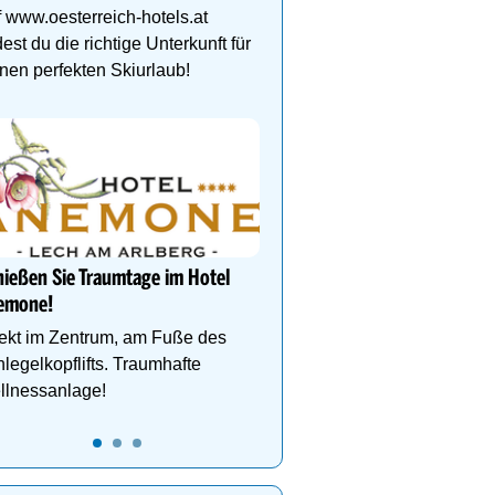
Wellness, Ski & Familie
 www.oesterreich-hotels.at
Herzen von Hintertux
dest du die richtige Unterkunft für
nen perfekten Skiurlaub!
Das Gut Raunerhof-Extr
3 ÜN im DZ Standard mit 
24.05. - 04.10.26 ab € 329
Gratis Dachstein-Somme
ießen Sie Traumtage im Hotel
emone!
ekt im Zentrum, am Fuße des
legelkopflifts. Traumhafte
llnessanlage!