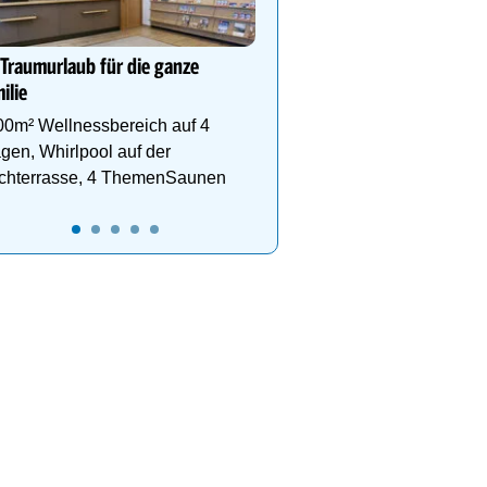
Anemone!
Direkt im Zentrum, am 
Schlegelkopflifts. Traum
 Traumurlaub für die ganze
Wellnessanlage!
ilie
00m² Wellnessbereich auf 4
gen, Whirlpool auf der
chterrasse, 4 ThemenSaunen