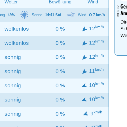
Wetter
Bewölkung
Wind
Gen
An
ung
49%
Sonne
14:41 Std
Wind
O 7 km/h
Dir
km/h
12
wolkenlos
0 %
Sch
We
km/h
12
wolkenlos
0 %
km/h
12
sonnig
0 %
km/h
11
sonnig
0 %
km/h
10
sonnig
0 %
km/h
10
sonnig
0 %
km/h
9
sonnig
0 %
km/h