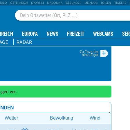
IDEO
ÖSTERREICH
SPORT24
MADONNA
GESUND24
MEINJOB
REISEN
TICKETS
RREICH
EUROPA
NEWS
FREIZEIT
WEBCAMS
SER
TAGE
RADAR
+
Zu Favoriten
hinzufügen
ngen vor.
UNDEN
Wetter
Bewölkung
Wind