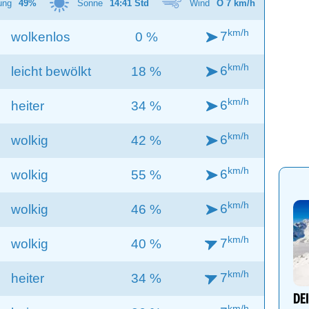
ung
49%
Sonne
14:41 Std
Wind
O 7 km/h
km/h
7
wolkenlos
0 %
km/h
6
leicht bewölkt
18 %
km/h
6
heiter
34 %
km/h
6
wolkig
42 %
km/h
6
wolkig
55 %
km/h
6
wolkig
46 %
km/h
7
wolkig
40 %
km/h
7
heiter
34 %
DE
km/h