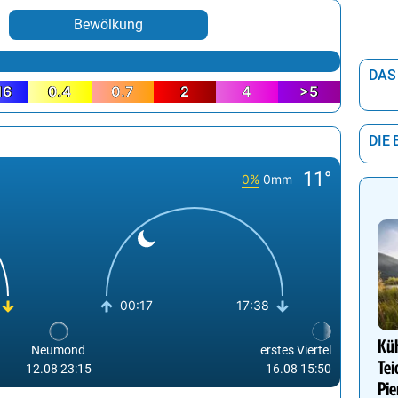
Bewölkung
DAS
16
0.4
0.7
2
4
>5
DIE
11°
0%
0mm
00:17
17:38
Kü
Neumond
erstes Viertel
Tei
12.08 23:15
16.08 15:50
Pie