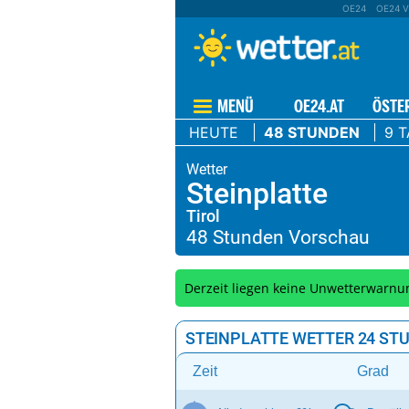
OE24
OE24 V
MENÜ
OE24.AT
ÖSTE
HEUTE
48 STUNDEN
9 
Steinplatte
Tirol
Derzeit liegen keine Unwetterwarnu
STEINPLATTE WETTER 24 ST
Zeit
Grad