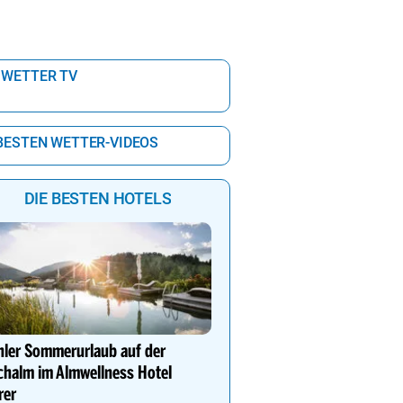
 WETTER TV
 BESTEN WETTER-VIDEOS
DIE BESTEN HOTELS
Thermalhotel LEITNER**
im Thermenresort Loipe
hler Sommerurlaub auf der
So einfach wird ein Bad
chalm im Almwellness Hotel
zum absoluten Lieblings
rer