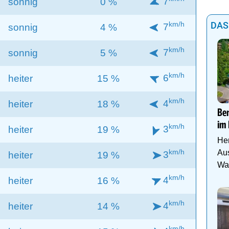
7
sonnig
0 %
km/h
DAS
7
sonnig
4 %
km/h
7
sonnig
5 %
km/h
6
heiter
15 %
km/h
4
heiter
18 %
Be
im 
km/h
3
heiter
19 %
Her
km/h
Aus
3
heiter
19 %
Was
km/h
4
heiter
16 %
km/h
4
heiter
14 %
km/h