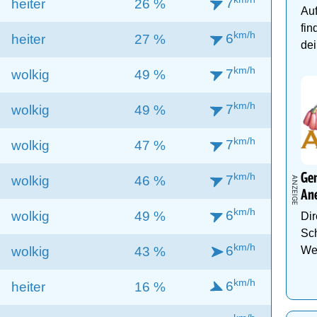
7
heiter
26 %
Auf
fin
km/h
6
heiter
27 %
dei
km/h
7
wolkig
49 %
km/h
7
wolkig
49 %
km/h
7
wolkig
47 %
km/h
Gen
7
wolkig
46 %
An
km/h
6
wolkig
49 %
Dir
Sch
km/h
6
We
wolkig
43 %
km/h
6
heiter
16 %