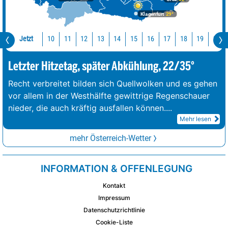
Klagenfurt
29°
Jetzt
10
11
12
13
14
15
16
17
18
19
20
Letzter Hitzetag, später Abkühlung, 22/35°
Recht verbreitet bilden sich Quellwolken und es gehen
vor allem in der Westhälfte gewittrige Regenschauer
nieder, die auch kräftig ausfallen können.
...
Mehr lesen
mehr Österreich-Wetter
INFORMATION & OFFENLEGUNG
Kontakt
Impressum
Datenschutzrichtlinie
Cookie-Liste