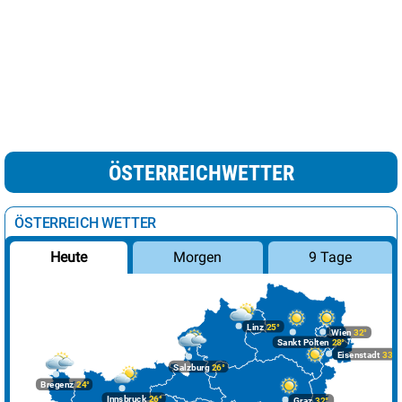
ÖSTERREICHWETTER
ÖSTERREICH WETTER
Morgen
9 Tage
Heute
Linz
25°
Wien
32°
Sankt Pölten
28°
Eisenstadt
33°
Salzburg
26°
Bregenz
24°
Innsbruck
26°
Graz
32°