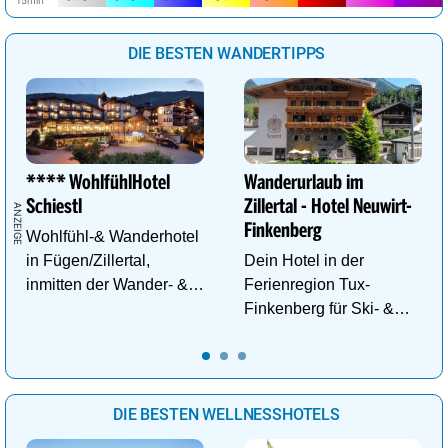
DIE BESTEN WANDERTIPPS
**** WohlfühlHotel
Wanderurlaub im
Schiestl
Zillertal - Hotel Neuwirt-
Finkenberg
Wohlfühl-& Wanderhotel
in Fügen/Zillertal,
Dein Hotel in der
inmitten der Wander- &
Ferienregion Tux-
Skigebiete Spieljoch und
Finkenberg für Ski- &
Hochfügen
Wander-Vergnügen auf
bis zu 3250m.
DIE BESTEN WELLNESSHOTELS