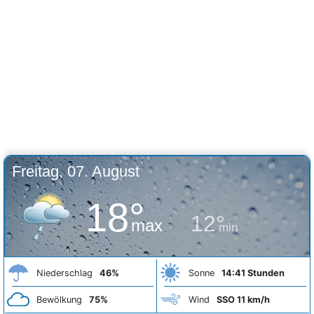
Freitag, 07. August
18°
12°
max
min
Niederschlag
46%
Sonne
14:41 Stunden
Bewölkung
75%
Wind
SSO 11 km/h