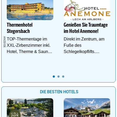
Thermenhotel
Genießen Sie Traumtage
Stegersbach
im Hotel Anemone!
TOP-Thermentage im
Direkt im Zentrum, am
XXL-Zirbenzimmer inkl.
Fuße des
Hotel, Therme & Sauna
Schlegelkopflifts.
ab € 99,- p.P./N.
Traumhafte
Wellnessanlage!
DIE BESTEN HOTELS