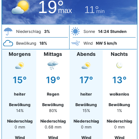
19°
11°
max
min
Niederschlag
3%
Sonne
14:24 Stunden
Bewölkung
18%
Wind
NW 5 km/h
Morgens
Mittags
Abends
Nachts
15°
19°
17°
13°
heiter
Regen
heiter
wolkenlos
Bewölkung
Bewölkung
Bewölkung
Bewölkung
14%
80%
15%
1%
Niederschlag
Niederschlag
Niederschlag
Niederschlag
0 mm
0.68 mm
0 mm
0 mm
Wind
Wind
Wind
Wind