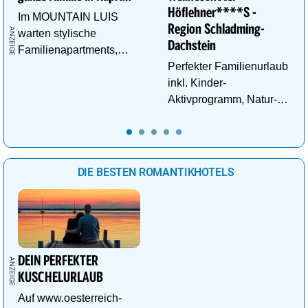
Höflehner****S -
Im MOUNTAIN LUIS
Region Schladming-
warten stylische
Dachstein
Familienapartments,
Pool & vieles mehr auf
Perfekter Familienurlaub
die ganze Familie!
inkl. Kinder-
Aktivprogramm, Natur-
Abenteuer, Alpakas Meet
& Greet, Familien-Spa
uvm.
DIE BESTEN ROMANTIKHOTELS
DEIN PERFEKTER
KUSCHELURLAUB
Auf www.oesterreich-