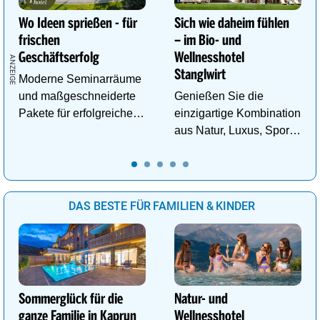
Wo Ideen sprießen - für
Sich wie daheim fühlen
frischen
– im Bio- und
Geschäftserfolg
Wellnesshotel
Stanglwirt
Moderne Seminarräume
und maßgeschneiderte
Genießen Sie die
Pakete für erfolgreiche
einzigartige Kombination
Tagungen!
aus Natur, Luxus, Sport,
Wellness und Erholung.
DAS BESTE FÜR FAMILIEN & KINDER
Sommerglück für die
Natur- und
ganze Familie in Kaprun
Wellnesshotel