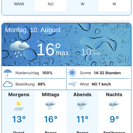
WNW
NO
W
W
Montag, 10. August
16°
10°
max
min
Niederschlag
100%
Sonne
14:32 Stunden
Bewölkung
69%
Wind
NO 7 km/h
Morgens
Mittags
Abends
Nachts
13°
16°
11°
9°
Dunst
Regen
Regen
Sprühregen