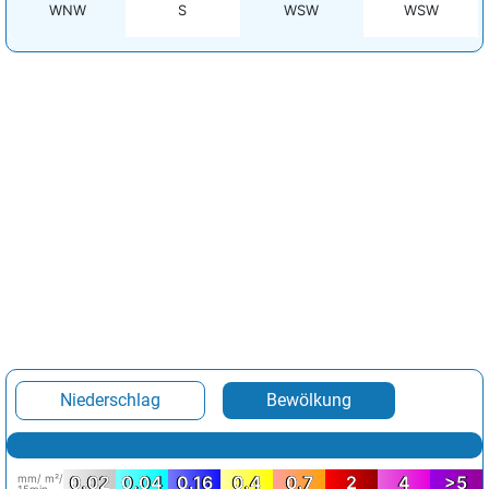
WNW
S
WSW
WSW
Niederschlag
Bewölkung
mm/ m²/
0.02
0.04
0.16
0.4
0.7
2
4
>5
15min