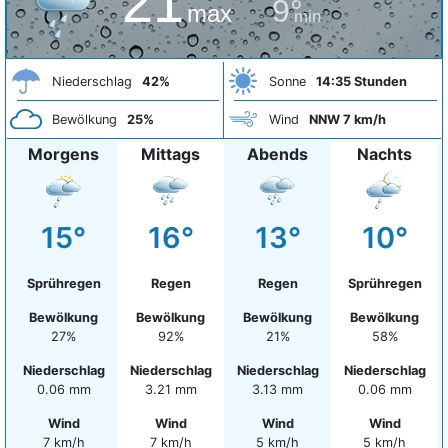
21°
9°
max
min
Niederschlag
42%
Sonne
14:35 Stunden
Bewölkung
25%
Wind
NNW 7 km/h
Morgens
Mittags
Abends
Nachts
15°
16°
13°
10°
Sprühregen
Regen
Regen
Sprühregen
Bewölkung
Bewölkung
Bewölkung
Bewölkung
27%
92%
21%
58%
Niederschlag
Niederschlag
Niederschlag
Niederschlag
0.06 mm
3.21 mm
3.13 mm
0.06 mm
Wind
Wind
Wind
Wind
7 km/h
7 km/h
5 km/h
5 km/h