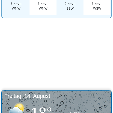
5 km/h
3 km/h
2 km/h
3 km/h
WNW
WNW
SSW
WSW
Freitag, 14. August
18°