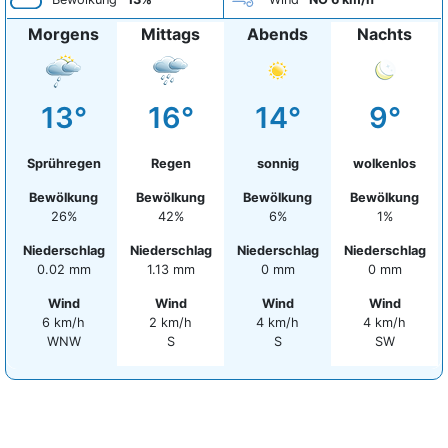
Morgens
Mittags
Abends
Nachts
13°
16°
14°
9°
Sprühregen
Regen
sonnig
wolkenlos
Bewölkung
Bewölkung
Bewölkung
Bewölkung
26%
42%
6%
1%
Niederschlag
Niederschlag
Niederschlag
Niederschlag
0.02 mm
1.13 mm
0 mm
0 mm
Wind
Wind
Wind
Wind
6 km/h
2 km/h
4 km/h
4 km/h
WNW
S
S
SW