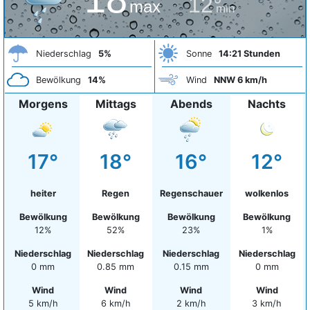
12°
max
min
Niederschlag
5%
Sonne
14:21 Stunden
Bewölkung
14%
Wind
NNW 6 km/h
Morgens
Mittags
Abends
Nachts
17°
18°
16°
12°
heiter
Regen
Regenschauer
wolkenlos
Bewölkung
Bewölkung
Bewölkung
Bewölkung
12%
52%
23%
1%
Niederschlag
Niederschlag
Niederschlag
Niederschlag
0 mm
0.85 mm
0.15 mm
0 mm
Wind
Wind
Wind
Wind
5 km/h
6 km/h
2 km/h
3 km/h