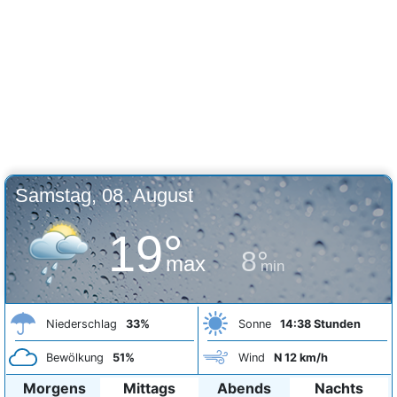
Samstag, 08. August
19°
8°
max
min
Niederschlag
33%
Sonne
14:38 Stunden
Bewölkung
51%
Wind
N 12 km/h
Morgens
Mittags
Abends
Nachts