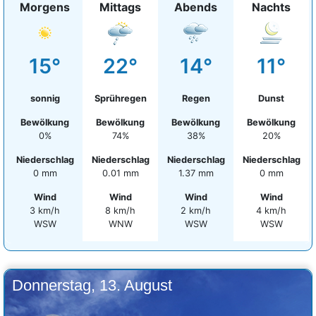
Morgens
Mittags
Abends
Nachts
15°
22°
14°
11°
sonnig
Sprühregen
Regen
Dunst
Bewölkung
Bewölkung
Bewölkung
Bewölkung
0%
74%
38%
20%
Niederschlag
Niederschlag
Niederschlag
Niederschlag
0 mm
0.01 mm
1.37 mm
0 mm
Wind
Wind
Wind
Wind
3 km/h
8 km/h
2 km/h
4 km/h
WSW
WNW
WSW
WSW
Donnerstag, 13. August