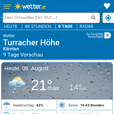
HEUTE
48 STUNDEN
9 TAGE
RADAR
+
Zu Favoriten
hinzufügen
Turracher Höhe
Kärnten
Heute, 06. August
21°
14°
max
min
Niederschlag
42%
Sonne
14:43 Stunden