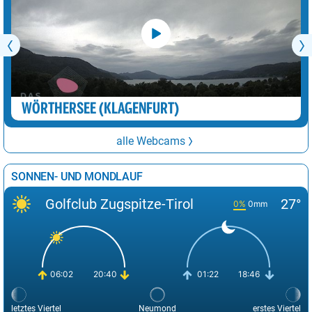
WÖRTHERSEE (KLAGENFURT)
alle Webcams
SONNEN- UND MONDLAUF
Golfclub Zugspitze-Tirol
27°
0%
0mm
06:02
20:40
01:22
18:46
letztes Viertel
Neumond
erstes Viertel