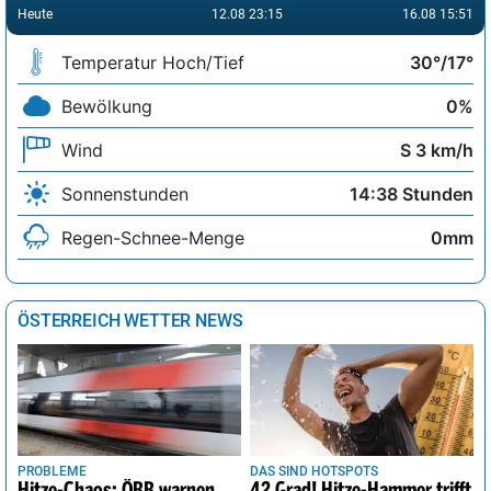
Heute
12.08 23:15
16.08 15:51
Temperatur Hoch/Tief
30°/17°
Bewölkung
0%
Wind
S 3 km/h
Sonnenstunden
14:38 Stunden
Regen-Schnee-Menge
0mm
ÖSTERREICH WETTER NEWS
PROBLEME
DAS SIND HOTSPOTS
Hitze-Chaos: ÖBB warnen
42 Grad! Hitze-Hammer trifft