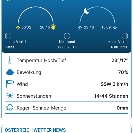
06:02
20:46
23:48
15:09
letztes Viertel
Neumond
erstes Viertel
Heute
12.08 23:15
16.08 15:50
Temperatur Hoch/Tief
23°/17°
Bewölkung
70%
Wind
SSW 2 km/h
Sonnenstunden
14:44 Stunden
Regen-Schnee-Menge
0mm
ÖSTERREICH WETTER NEWS