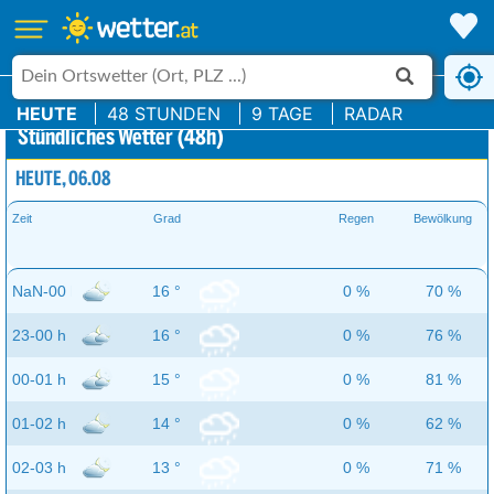
HEUTE
48 STUNDEN
9 TAGE
RADAR
Stündliches Wetter (48h)
HEUTE, 06.08
Zeit
Grad
Regen
Bewölkung
NaN-00 h
16 °
0 %
70 %
23-00 h
16 °
0 %
76 %
00-01 h
15 °
0 %
81 %
01-02 h
14 °
0 %
62 %
02-03 h
13 °
0 %
71 %