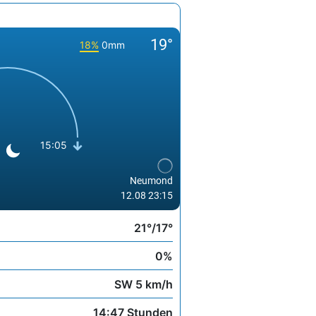
19°
18%
0mm
15:05
Neumond
12.08 23:15
21°/17°
0%
SW 5 km/h
14:47 Stunden