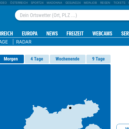
IDEO
ÖSTERREICH
SPORT24
MADONNA
GESUND24
MEINJOB
REISEN
TICKETS
RREICH
EUROPA
NEWS
FREIZEIT
WEBCAMS
SER
AGE
RADAR
Morgen
4 Tage
Wochenende
9 Tage