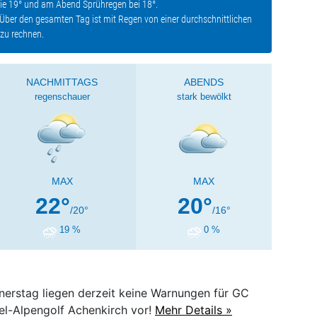
ie 19° und am Abend Sprühregen bei 18°.
Über den gesamten Tag ist mit Regen von einer durchschnittlichen
zu rechnen.
NACHMITTAGS
ABENDS
regenschauer
stark bewölkt
MAX
MAX
22°
20°
/
20°
/
16°
19 %
0 %
nerstag liegen derzeit keine Warnungen für GC
el-Alpengolf Achenkirch vor!
Mehr Details »