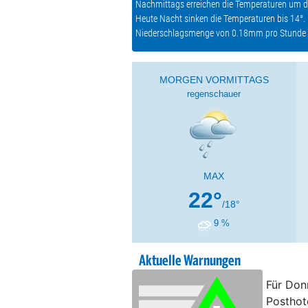
Nachmittags erreichen die Temperaturen um d
Heute Nacht sinken die Temperaturen bis 14°. 
Niederschlagsmenge von 0.18mm pro Stunde 
MORGEN VORMITTAGS
regenschauer
MAX
22°
/
18°
9 %
Aktuelle Warnungen
Für Don
Posthot