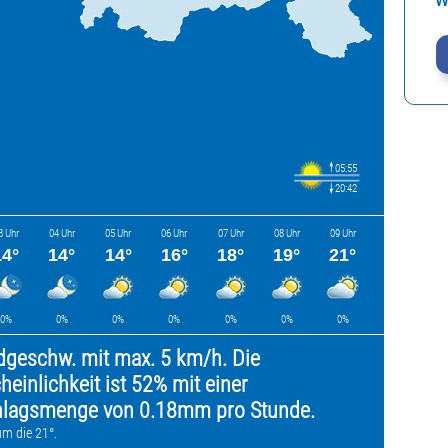
W
05:55
20:42
3 Uhr
04 Uhr
05 Uhr
06 Uhr
07 Uhr
08 Uhr
09 Uhr
14°
14°
14°
16°
18°
19°
21°
0%
0%
0%
0%
0%
0%
0%
dgeschw. mit max. 5 km/h. Die
einlichkeit ist 52% mit einer
chlagsmenge von 0.18mm pro Stunde.
um die 21°.