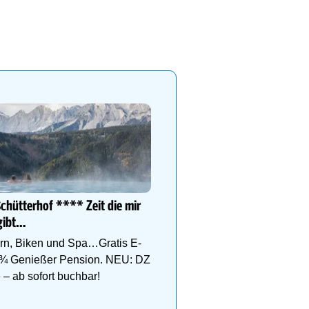
Ihr Traumurlaub für die ga
Familie
1000m² Wellnessbereich a
Schütterhof **** Zeit die mir
Etagen, Whirlpool auf der
gibt…
Dachterrasse, 4 Themen
n, Biken und Spa…Gratis E-
 ¾ Genießer Pension. NEU: DZ
 – ab sofort buchbar!