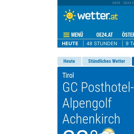
OE24
OE24 V
MENÜ
OE24.AT
ÖSTE
HEUTE
48 STUNDEN
9 T
Heute
Stündliches Wetter
Tirol
GC Posthotel-
Alpengolf
Achenkirch