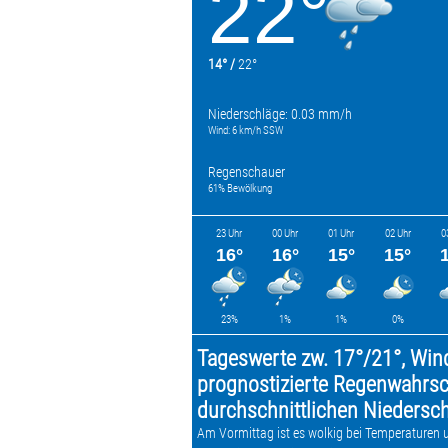
22°
14° /
22°
Niederschläge: 0.03 mm/h
Wind: 6 km/h SSW
Regenschauer
61% Bewölkung
23 Uhr
00 Uhr
01 Uhr
02 Uhr
0
16°
16°
15°
15°
23%
1%
1%
0%
Tageswerte zw. 17°/21°, Win
prognostizierte Regenwahrsch
durchschnittlichen Nieders
Am Vormittag ist es wolkig bei Temperaturen 