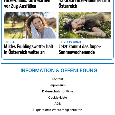
Hitze-Chaos: ÖBB warnen
42 Grad! Hitze-Hammer trifft
vor Zug-Ausfällen
Österreich
18 GRAD
BIS ZU 19 GRAD
Mildes Frühlingswetter hält
Jetzt kommt das Super-
in Österreich weiter an
Sonnenwochenende
INFORMATION & OFFENLEGUNG
Kontakt
Impressum
Datenschutzrichtlinie
Cookie-Liste
AGB
Fixplatzierte Werbemöglichkeiten