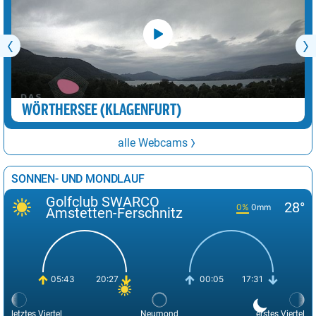
WÖRTHERSEE (KLAGENFURT)
alle Webcams
SONNEN- UND MONDLAUF
Golfclub SWARCO
28°
0%
0mm
Amstetten-Ferschnitz
05:43
20:27
00:05
17:31
letztes Viertel
Neumond
erstes Viertel