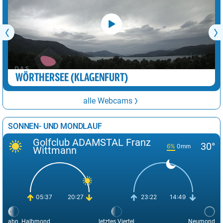
WÖRTHERSEE (KLAGENFURT)
alle Webcams
SONNEN- UND MONDLAUF
Golfclub ADAMSTAL Franz
30°
6%
0mm
Wittmann
05:37
20:27
23:22
14:49
abn. Halbmond
letztes Viertel
Neumond