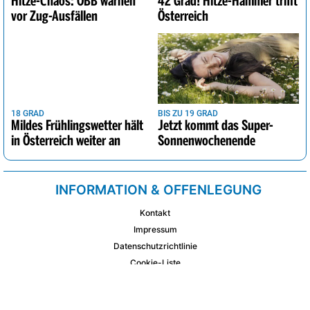
Hitze-Chaos: ÖBB warnen
42 Grad! Hitze-Hammer trifft
vor Zug-Ausfällen
Österreich
18 GRAD
BIS ZU 19 GRAD
Mildes Frühlingswetter hält
Jetzt kommt das Super-
in Österreich weiter an
Sonnenwochenende
INFORMATION & OFFENLEGUNG
Kontakt
Impressum
Datenschutzrichtlinie
Cookie-Liste
AGB
Fixplatzierte Werbemöglichkeiten