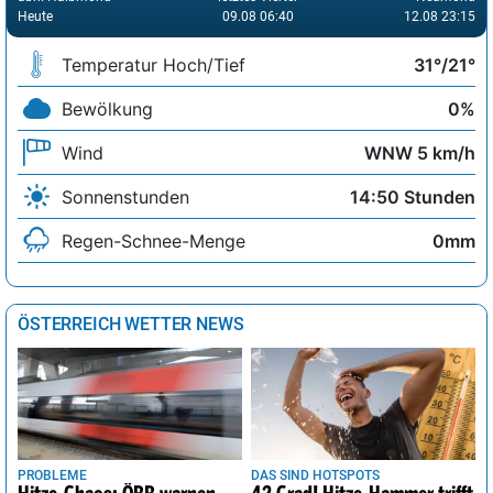
Heute
09.08 06:40
12.08 23:15
Temperatur Hoch/Tief
31°/21°
Bewölkung
0%
Wind
WNW 5 km/h
Sonnenstunden
14:50 Stunden
Regen-Schnee-Menge
0mm
ÖSTERREICH WETTER NEWS
PROBLEME
DAS SIND HOTSPOTS