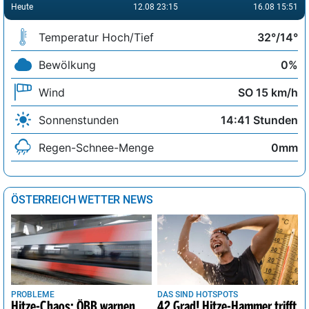
Heute
12.08 23:15
16.08 15:51
Temperatur Hoch/Tief
32°/14°
Bewölkung
0%
Wind
SO 15 km/h
Sonnenstunden
14:41 Stunden
Regen-Schnee-Menge
0mm
ÖSTERREICH WETTER NEWS
PROBLEME
DAS SIND HOTSPOTS
Hitze-Chaos: ÖBB warnen
42 Grad! Hitze-Hammer trifft