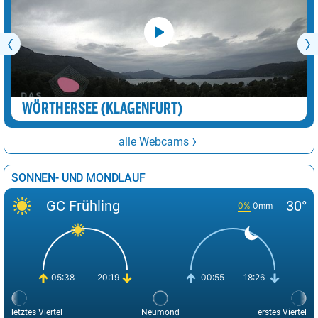
WÖRTHERSEE (KLAGENFURT)
alle Webcams
SONNEN- UND MONDLAUF
GC Frühling
30°
0%
0mm
05:38
20:19
00:55
18:26
letztes Viertel
Neumond
erstes Viertel