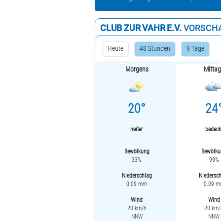
CLUB ZUR VAHR E.V.
VORSCH
Heute
48 Stunden
9 Tage
Morgens
Mitta
20°
24
heiter
bedeck
Bewölkung
Bewölku
33%
99%
Niederschlag
Niedersc
0.09 mm
0.09 
Wind
Wind
20 km/h
20 km/
NNW
NNW