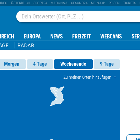
IDEO
ÖSTERREICH
SPORT24
MADONNA
GESUND24
MEINJOB
REISEN
TICKETS
RREICH
EUROPA
NEWS
FREIZEIT
WEBCAMS
SER
AGE
RADAR
Morgen
4 Tage
Wochenende
9 Tage
+
Zu meinen Orten hinzufügen