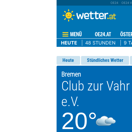
OE24
OE24 V
MENÜ
OE24.AT
ÖSTE
HEUTE
48 STUNDEN
9 T
Heute
Stündliches Wetter
Bremen
Club zur Vahr
e.V.
20°