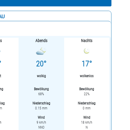
AU
gs
Abends
Nachts
°
20°
17°
t
wolkig
wolkenlos
ng
Bewölkung
Bewölkung
68%
22%
hlag
Niederschlag
Niederschlag
mm
0.15 mm
0 mm
Wind
Wind
h
9 km/h
18 km/h
NNO
N