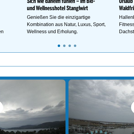
Sich wie daheim fühlen – im Bio-
Urlaub
und Wellnesshotel Stanglwirt
Waldfr
Genießen Sie die einzigartige
Hallenb
Kombination aus Natur, Luxus, Sport,
Fitness
en
Wellness und Erholung.
Dachst
Wander