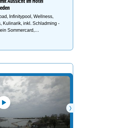
Moderne Seminarräume u
 mit Aussicht im Hotel
maßgeschneiderte Pakete 
ieden
erfolgreiche Tagungen!
ad, Infinitypool, Wellness,
, Kulinarik, inkl. Schladming -
ein Sommercard,
gebiet.