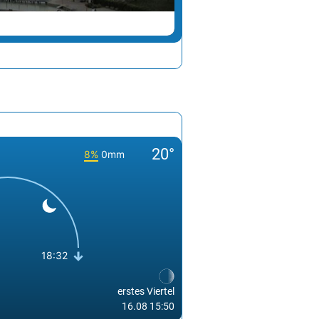
ALTMÜNSTER
20°
8%
0mm
18:32
erstes Viertel
16.08 15:50