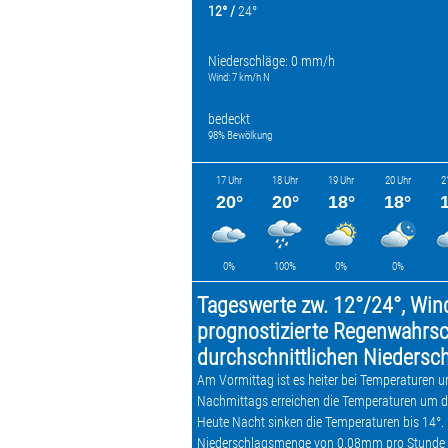
12° /
24°
Niederschläge: 0 mm/h
Wind: 7 km/h N
bedeckt
98% Bewölkung
17 Uhr
18 Uhr
19 Uhr
20 Uhr
2
20°
20°
18°
18°
0%
100%
0%
0%
Tageswerte zw. 12°/24°, Win
prognostizierte Regenwahrsch
durchschnittlichen Nieders
Am Vormittag ist es heiter bei Temperaturen u
Nachmittags erreichen die Temperaturen um di
Heute Nacht sinken die Temperaturen bis 14°. 
Niederschlagsmenge von 0.08mm pro Stunde 