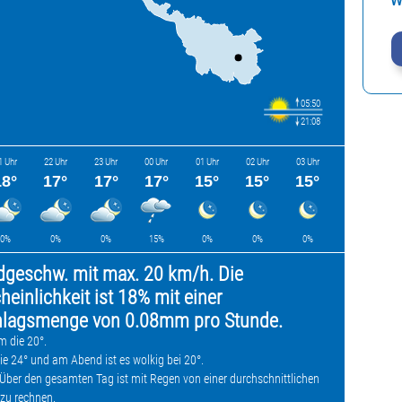
W
05:50
21:08
1 Uhr
22 Uhr
23 Uhr
00 Uhr
01 Uhr
02 Uhr
03 Uhr
18°
17°
17°
17°
15°
15°
15°
0%
0%
0%
15%
0%
0%
0%
dgeschw. mit max. 20 km/h. Die
einlichkeit ist 18% mit einer
chlagsmenge von 0.08mm pro Stunde.
m die 20°.
e 24° und am Abend ist es wolkig bei 20°.
Über den gesamten Tag ist mit Regen von einer durchschnittlichen
zu rechnen.