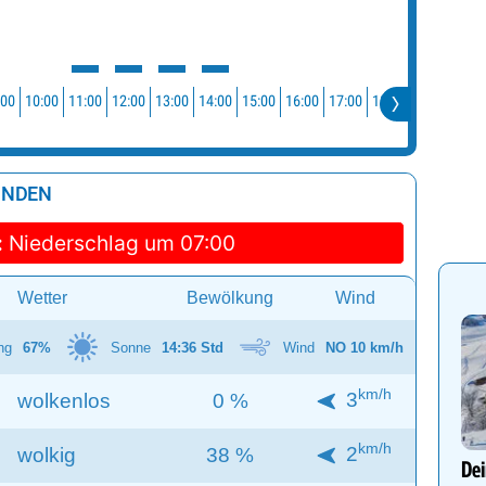
:00
10:00
11:00
12:00
13:00
14:00
15:00
16:00
17:00
18:00
19:00
20:0
UNDEN
:
Niederschlag um 07:00
Wetter
Bewölkung
Wind
ng
67%
Sonne
14:36 Std
Wind
NO 10 km/h
km/h
3
wolkenlos
0 %
km/h
2
wolkig
38 %
Dei