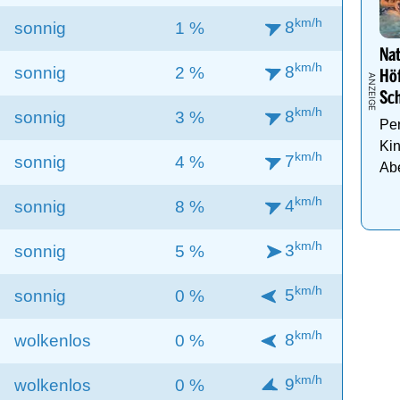
km/h
8
sonnig
1 %
Nat
km/h
8
sonnig
2 %
Hö
Sc
km/h
8
sonnig
3 %
Per
Kin
km/h
7
sonnig
4 %
Abe
Fa
km/h
4
sonnig
8 %
km/h
3
sonnig
5 %
km/h
5
sonnig
0 %
km/h
8
wolkenlos
0 %
km/h
9
wolkenlos
0 %