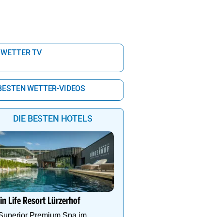
 WETTER TV
 BESTEN WETTER-VIDEOS
DIE BESTEN HOTELS
Natur Resort Puchas Ku
Adults Only - 2.600 m² N
in Life Resort Lürzerhof
Wellness - Regionale Kul
Ruhe & Erholung mitten
 Superior Premium Spa im