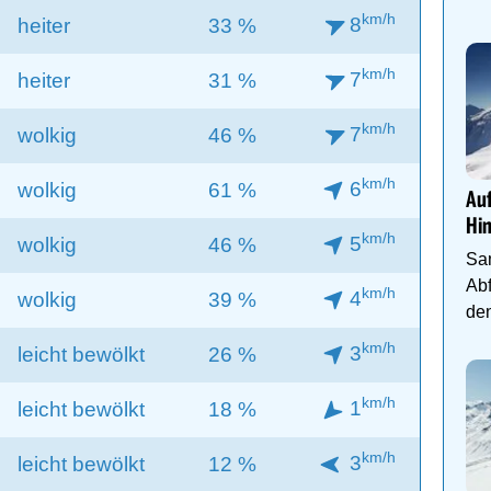
km/h
8
heiter
33 %
km/h
7
heiter
31 %
km/h
7
wolkig
46 %
km/h
6
wolkig
61 %
Auf
Hi
km/h
5
wolkig
46 %
Sa
Abf
km/h
4
wolkig
39 %
den
km/h
3
leicht bewölkt
26 %
km/h
1
leicht bewölkt
18 %
km/h
3
leicht bewölkt
12 %