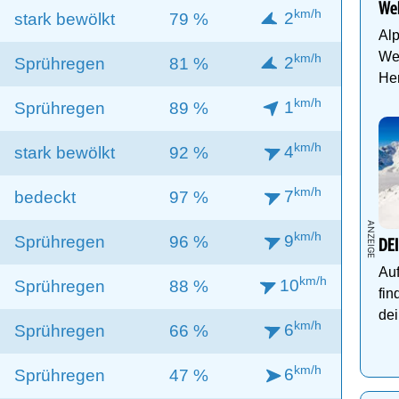
Wel
km/h
2
stark bewölkt
79 %
Al
Wel
km/h
2
Sprühregen
81 %
Her
km/h
1
Sprühregen
89 %
km/h
4
stark bewölkt
92 %
km/h
7
bedeckt
97 %
km/h
9
Sprühregen
96 %
DE
Auf
km/h
10
Sprühregen
88 %
fin
dei
km/h
6
Sprühregen
66 %
km/h
6
Sprühregen
47 %