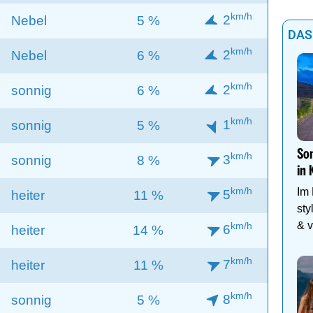
km/h
2
Nebel
5 %
DAS
km/h
2
Nebel
6 %
km/h
2
sonnig
6 %
km/h
1
sonnig
5 %
Som
km/h
3
sonnig
8 %
in 
km/h
Im
5
heiter
11 %
sty
& v
km/h
6
heiter
14 %
Fam
km/h
7
heiter
11 %
km/h
8
sonnig
5 %