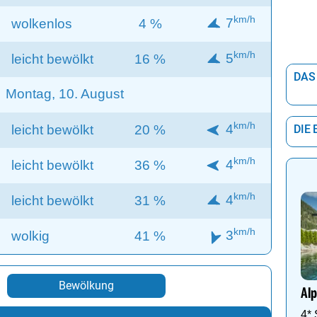
km/h
7
wolkenlos
4 %
km/h
5
leicht bewölkt
16 %
DAS
Montag, 10. August
km/h
4
leicht bewölkt
20 %
DIE
km/h
4
leicht bewölkt
36 %
km/h
4
leicht bewölkt
31 %
km/h
3
wolkig
41 %
Bewölkung
Alp
4*