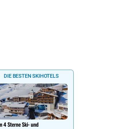
0
21:00
22:00
23:00
00:00
DIE BESTEN SKIHOTELS
Ihr Traumurlaub für die 
Familie
n 4 Sterne Ski- und
1000m² Wellnessbereich