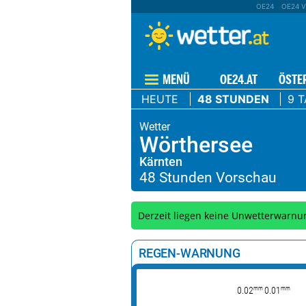
OE24
OE24 V
MENÜ
OE24.AT
ÖSTE
HEUTE
48 STUNDEN
9 
Wörthersee
Kärnten
Derzeit liegen keine Unwetterwarnu
REGEN-WARNUNG
mm
mm
0.02
0.01