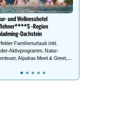
Schlegelkopflifts. Traum
Wellnessanlage!
ur- und Wellnesshotel
flehner****S -Region
hladming-Dachstein
fekter Familienurlaub inkl.
der-Aktivprogramm, Natur-
nteuer, Alpakas Meet & Greet,
milien-Spa uvm.