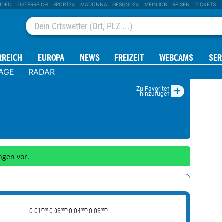
IDEO
ÖSTERREICH
SPORT24
MADONNA
GESUND24
MEINJOB
REISEN
TICKETS
RREICH
EUROPA
NEWS
FREIZEIT
WEBCAMS
SER
TAGE
RADAR
+
Zu Favoriten
hinzufügen
ngen vor.
mm
mm
mm
mm
0.01
0.03
0.04
0.03