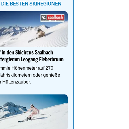
DIE BESTEN SKIREGIONEN
DEIN PERFEKTER SKIUR
Auf www.oesterreich-hot
 in den Skicircus Saalbach
findest du die richtige Un
nterglemm Leogang Fieberbrunn
deinen perfekten Skiurl
mmle Höhenmeter auf 270
ahrtskilometern oder genieße
 Hüttenzauber.
Genießen Sie Traumtage 
Anemone!
Direkt im Zentrum, am 
Schlegelkopflifts. Traum
Wellnessanlage!