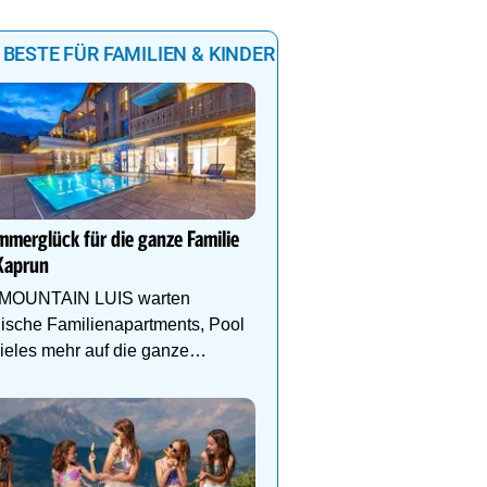
 BESTE FÜR FAMILIEN & KINDER
DEIN PERFEKTER FAMIL
Auf www.oesterreich-hot
merglück für die ganze Familie
findest du die richtige Un
Kaprun
deinen perfekten Famili
 MOUNTAIN LUIS warten
lische Familienapartments, Pool
ieles mehr auf die ganze
ilie!
Genießen Sie Traumtage 
Anemone!
Direkt im Zentrum, am 