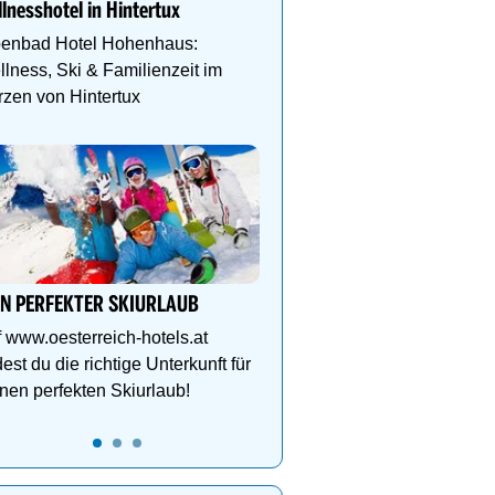
lnesshotel in Hintertux
Etagen, Whirlpool auf de
Dachterrasse, 4 Them
penbad Hotel Hohenhaus:
lness, Ski & Familienzeit im
zen von Hintertux
Das Gut Raunerhof-Extr
3 ÜN im DZ Standard mit 
24.05. - 04.10.26 ab € 329
Gratis Dachstein-Somme
IN PERFEKTER SKIURLAUB
 www.oesterreich-hotels.at
dest du die richtige Unterkunft für
nen perfekten Skiurlaub!