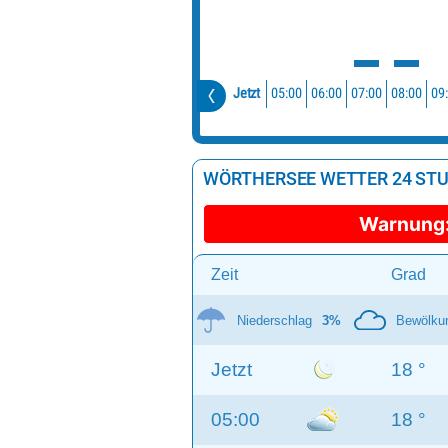
05:00
06:00
07:00
08:00
09
Jetzt
WÖRTHERSEE WETTER 24 ST
Warnung
Zeit
Grad
Niederschlag
3%
Bewölku
Jetzt
18 °
05:00
18 °