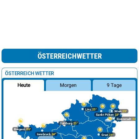
ÖSTERREICHWETTER
ÖSTERREICH WETTER
Morgen
9 Tage
Heute
Linz
25°
Wien
25°
Sankt Pölten
23°
Eisenstadt
24°
Salzburg
25°
Bregenz
26°
Innsbruck
24°
Graz
24°