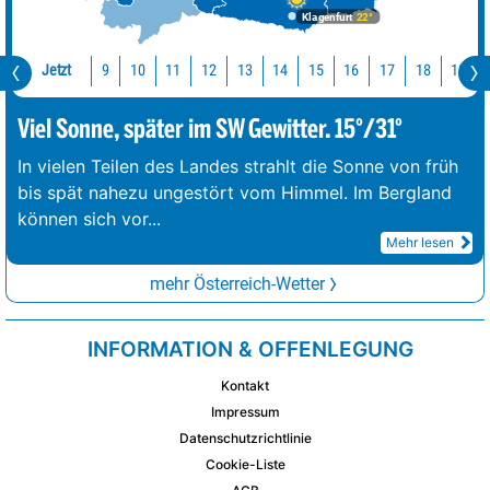
Klagenfurt
22°
Jetzt
10
11
12
13
14
15
16
17
18
19
9
Viel Sonne, später im SW Gewitter. 15°/31°
In vielen Teilen des Landes strahlt die Sonne von früh
bis spät nahezu ungestört vom Himmel. Im Bergland
können sich vor
...
Mehr lesen
mehr Österreich-Wetter
INFORMATION & OFFENLEGUNG
Kontakt
Impressum
Datenschutzrichtlinie
Cookie-Liste