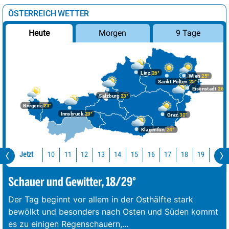
ÖSTERREICH WETTER
Morgen
9 Tage
Heute
Linz
26°
Wien
25°
Sankt Pölten
25°
Eisenstadt
26°
Salzburg
23°
Bregenz
23°
Innsbruck
23°
Graz
30°
Klagenfurt
24°
Jetzt
10
11
12
13
14
15
16
17
18
19
20
Schauer und Gewitter, 18/29°
Der Tag beginnt vor allem in der Osthälfte stark
bewölkt und besonders nach Osten und Süden kommt
es zu einigen Regenschauern,
...