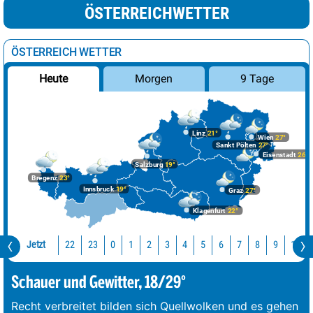
ÖSTERREICHWETTER
ÖSTERREICH WETTER
Morgen
9 Tage
Heute
Linz
21°
Wien
27°
Sankt Pölten
27°
Eisenstadt
26°
Salzburg
19°
Bregenz
23°
Innsbruck
19°
Graz
27°
Klagenfurt
22°
Jetzt
22
23
10
0
1
2
3
4
5
6
7
8
9
Schauer und Gewitter, 18/29°
Recht verbreitet bilden sich Quellwolken und es gehen