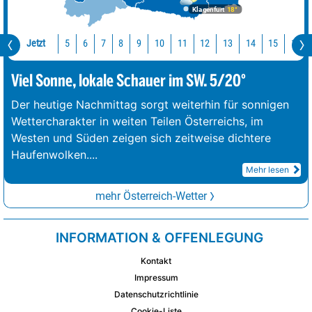
Klagenfurt
18°
Jetzt
10
11
12
13
14
15
16
5
6
7
8
9
Viel Sonne, lokale Schauer im SW. 5/20°
Der heutige Nachmittag sorgt weiterhin für sonnigen
Wettercharakter in weiten Teilen Österreichs, im
Westen und Süden zeigen sich zeitweise dichtere
Haufenwolken.
...
Mehr lesen
mehr Österreich-Wetter
INFORMATION & OFFENLEGUNG
Kontakt
Impressum
Datenschutzrichtlinie
Cookie-Liste