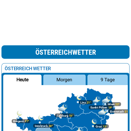
ÖSTERREICHWETTER
ÖSTERREICH WETTER
Morgen
9 Tage
Heute
Linz
21°
Wien
22°
Sankt Pölten
19°
Eisenstadt
21°
Salzburg
16°
Bregenz
17°
Innsbruck
16°
Graz
19°