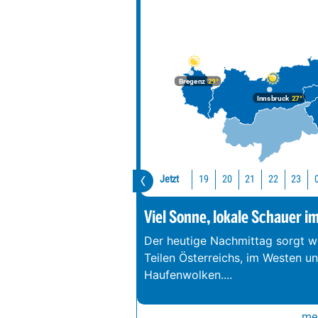
Bregenz
29°
Innsbruck
27°
Jetzt
19
20
21
22
23
Viel Sonne, lokale Schauer i
Der heutige Nachmittag sorgt we
Teilen Österreichs, im Westen u
Haufenwolken.
...
meh