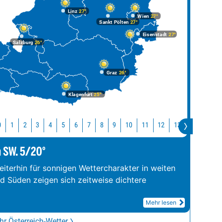
Linz
27°
Wien
27°
Sankt Pölten
27°
Eisenstadt
27°
Salzburg
26°
Graz
26°
Klagenfurt
25°
10
11
12
13
14
15
0
1
2
3
4
5
6
7
8
9
m SW. 5/20°
iterhin für sonnigen Wettercharakter in weiten
nd Süden zeigen sich zeitweise dichtere
Mehr lesen
r Österreich-Wetter