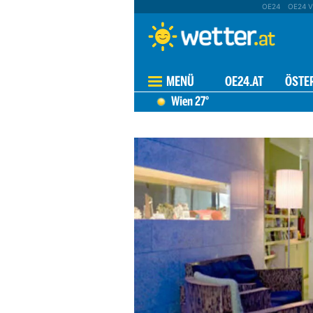
OE24
OE24 V
MENÜ
OE24.AT
ÖSTE
Wien
27°