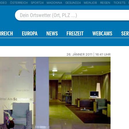
IDEO
ÖSTERREICH
SPORT24
MADONNA
GESUND24
MEINJOB
REISEN
TICKETS
RREICH
EUROPA
NEWS
FREIZEIT
WEBCAMS
SER
26. JÄNNER 2011 | 16:41 UHR