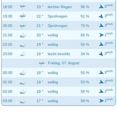
km/h
5
18:00
23 °
leichter Regen
96 %
km/h
3
19:00
22 °
Sprühregen
91 %
km/h
3
20:00
21 °
Sprühregen
70 %
km/h
1
21:00
20 °
wolkig
65 %
km/h
2
22:00
19 °
wolkig
56 %
km/h
3
23:00
19 °
leicht bewölkt
34 %
Freitag, 07. August
km/h
3
00:00
18 °
wolkig
55 %
km/h
2
01:00
18 °
wolkig
53 %
km/h
2
02:00
18 °
wolkig
59 %
km/h
1
03:00
17 °
wolkig
59 %