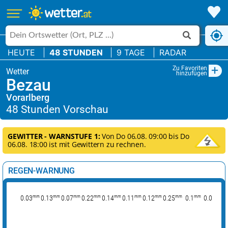
HEUTE
48 STUNDEN
9 TAGE
RADAR
+
Zu Favoriten
hinzufügen
Bezau
Vorarlberg
GEWITTER - WARNSTUFE 1:
Von Do 06.08. 09:00 bis Do
06.08. 18:00 ist mit Gewittern zu rechnen.
REGEN-WARNUNG
mm
mm
mm
mm
mm
mm
mm
mm
mm
mm
0.03
0.13
0.07
0.22
0.14
0.11
0.12
0.25
0.1
0.09