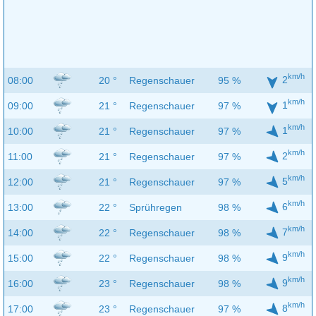
km/h
2
08:00
20 °
Regenschauer
95 %
km/h
1
09:00
21 °
Regenschauer
97 %
km/h
1
10:00
21 °
Regenschauer
97 %
km/h
2
11:00
21 °
Regenschauer
97 %
km/h
5
12:00
21 °
Regenschauer
97 %
km/h
6
13:00
22 °
Sprühregen
98 %
km/h
7
14:00
22 °
Regenschauer
98 %
km/h
9
15:00
22 °
Regenschauer
98 %
km/h
9
16:00
23 °
Regenschauer
98 %
km/h
8
17:00
23 °
Regenschauer
97 %