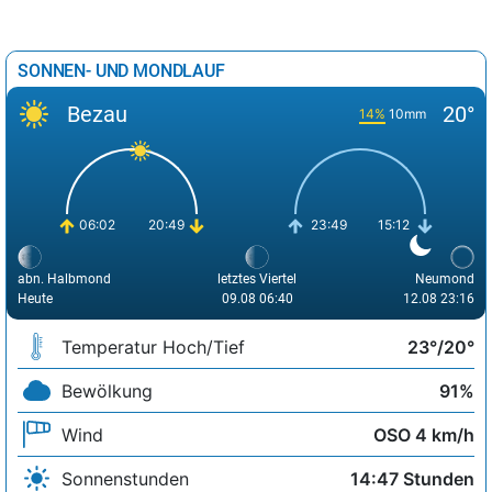
SONNEN- UND MONDLAUF
Bezau
20°
14%
10mm
06:02
20:49
23:49
15:12
abn. Halbmond
letztes Viertel
Neumond
Heute
09.08 06:40
12.08 23:16
Temperatur Hoch/Tief
23°/20°
Bewölkung
91%
Wind
OSO 4 km/h
Sonnenstunden
14:47 Stunden