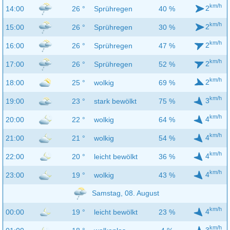
km/h
2
14:00
26 °
Sprühregen
40 %
km/h
2
15:00
26 °
Sprühregen
30 %
km/h
2
16:00
26 °
Sprühregen
47 %
km/h
2
17:00
26 °
Sprühregen
52 %
km/h
2
18:00
25 °
wolkig
69 %
km/h
3
19:00
23 °
stark bewölkt
75 %
km/h
4
20:00
22 °
wolkig
64 %
km/h
4
21:00
21 °
wolkig
54 %
km/h
4
22:00
20 °
leicht bewölkt
36 %
km/h
4
23:00
19 °
wolkig
43 %
Samstag, 08. August
km/h
4
00:00
19 °
leicht bewölkt
23 %
km/h
3