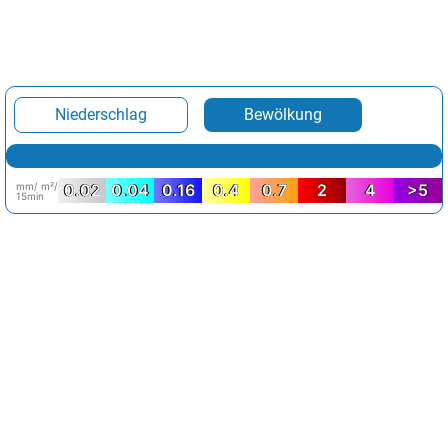
Niederschlag
Bewölkung
mm/ m²/
0.02
0.04
0.16
0.4
0.7
2
4
>5
15min