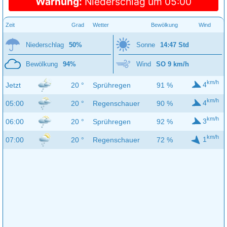
Warnung:
Niederschlag um 05:00
Zeit
Grad
Wetter
Bewölkung
Wind
Niederschlag
50%
Sonne
14:47 Std
Bewölkung
94%
Wind
SO 9 km/h
km/h
4
Jetzt
20 °
Sprühregen
91 %
km/h
4
05:00
20 °
Regenschauer
90 %
km/h
3
06:00
20 °
Sprühregen
92 %
km/h
1
07:00
20 °
Regenschauer
72 %