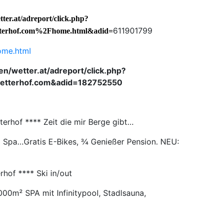
tter.at/adreport/click.php?
611901799
erhof.com%2Fhome.html&adid=
ome.html
en/wetter.at/adreport/click.php?
tterhof.com&adid=182752550
erhof **** Zeit die mir Berge gibt…
 Spa…Gratis E-Bikes, ¾ Genießer Pension. NEU:
rhof **** Ski in/out
000m² SPA mit Infinitypool, Stadlsauna,