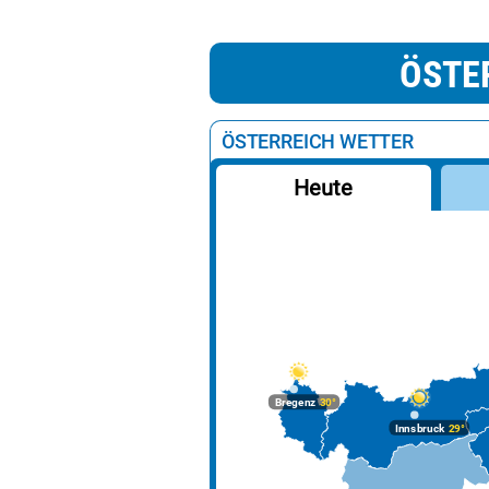
ÖSTE
ÖSTERREICH WETTER
Heute
Bregenz
30°
Innsbruck
29°