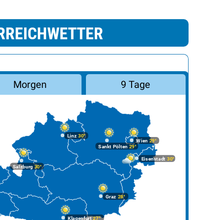
RREICHWETTER
Morgen
9 Tage
Linz
30°
Wien
29°
Sankt Pölten
29°
Eisenstadt
30°
Salzburg
30°
Graz
28°
Klagenfurt
27°