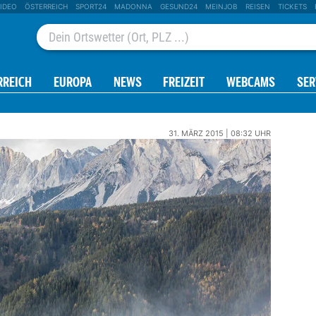
IDEO
ÖSTERREICH
SPORT24
MADONNA
GESUND24
MEINJOB
REISEN
TICKETS
RREICH
EUROPA
NEWS
FREIZEIT
WEBCAMS
SER
31. MÄRZ 2015 | 08:32 UHR