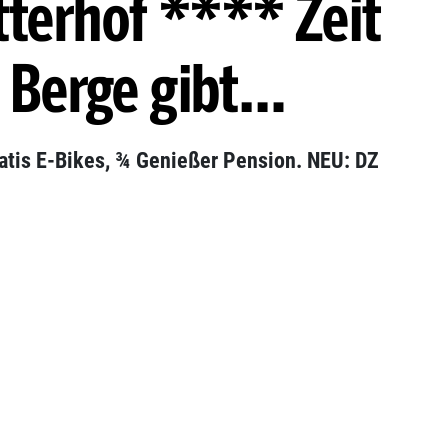
tterhof **** Zeit
r Berge gibt…
tis E-Bikes, ¾ Genießer Pension. NEU: DZ