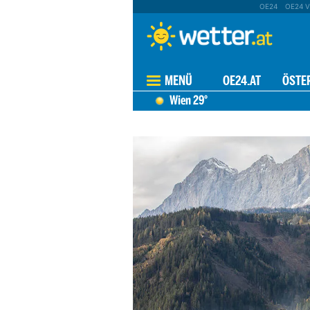
OE24
OE24 V
MENÜ
OE24.AT
ÖSTE
Wien
29°