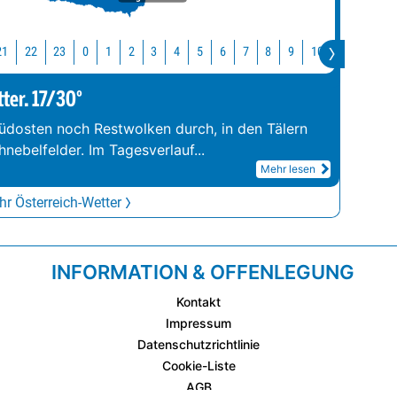
21
22
23
10
11
12
0
1
2
3
4
5
6
7
8
9
tter. 17/30°
üdosten noch Restwolken durch, in den Tälern
hnebelfelder. Im Tagesverlauf
...
Mehr lesen
r Österreich-Wetter
INFORMATION & OFFENLEGUNG
Kontakt
Impressum
Datenschutzrichtlinie
Cookie-Liste
AGB