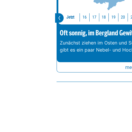
Jetzt
16
17
18
19
20
Oft sonnig, im Bergland Gewi
Zunächst ziehen im Osten und S
gibt es ein paar Nebel- und Hoc
meh