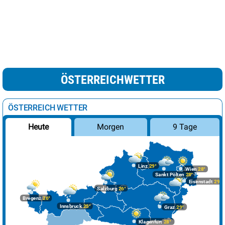
ÖSTERREICHWETTER
ÖSTERREICH WETTER
Morgen
9 Tage
Heute
Linz
29°
Wien
28°
Sankt Pölten
28°
Eisenstadt
29°
Salzburg
26°
Bregenz
26°
Innsbruck
25°
Graz
29°
Klagenfurt
28°