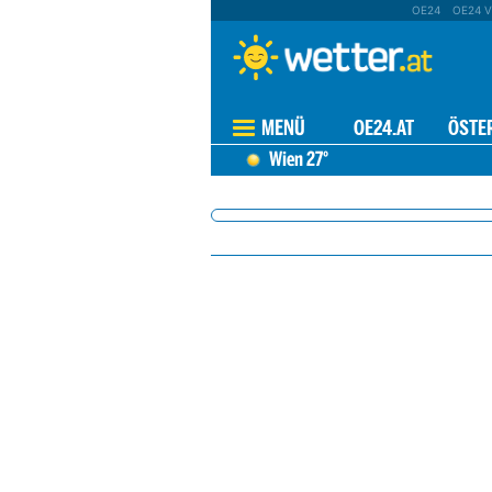
OE24
OE24 V
MENÜ
OE24.AT
ÖSTE
Wien
27°