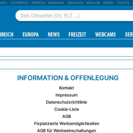
IDEO
ÖSTERREICH
SPORT24
MADONNA
GESUND24
MEINJOB
REISEN
TICKETS
RREICH
EUROPA
NEWS
FREIZEIT
WEBCAMS
SER
INFORMATION & OFFENLEGUNG
Kontakt
Impressum
Datenschutzrichtlinie
Cookie-Liste
AGB
Fixplatzierte Werbemöglichkeiten
AGB für Werbeeinschaltungen