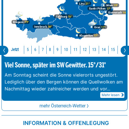
Linz
21°
Wien
19°
Sankt Pölten
17°
Eisenstadt
16°
Salzburg
16°
Bregenz
19°
Innsbruck
18°
Graz
17°
Klagenfurt
17°
Jetzt
10
11
12
13
14
15
16
5
6
7
8
9
Viel Sonne, später im SW Gewitter. 15°/31°
Am Sonntag scheint die Sonne vielerorts ungestört.
Lediglich über den Bergen können die Quellwolken am
Nachmittag wieder zahlreicher werden und vor
...
Mehr lesen
mehr Österreich-Wetter
INFORMATION & OFFENLEGUNG