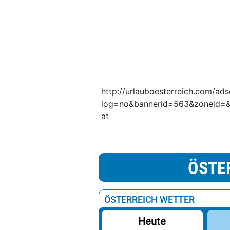
http://urlauboesterreich.com/ads
log=no&bannerid=563&zoneid=&
at
ÖSTE
ÖSTERREICH WETTER
Heute