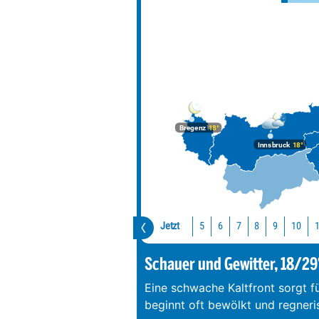
Bregenz
18°
Innsbruck
18°
Jetzt
10
5
6
7
8
9
Schauer und Gewitter, 18/29
Eine schwache Kaltfront sorgt f
beginnt oft bewölkt und regneri