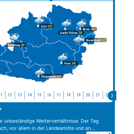
Linz
20°
Wien
23°
Sankt Pölten
20°
Eisenstadt
22°
Salzburg
18°
Graz
24°
Klagenfurt
20°
11
12
13
14
15
16
17
18
19
20
21
22
23
0
°
ür unbeständige Wetterverhältnisse. Der Tag
sch, vor allem in der Landesmitte und an
...