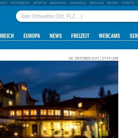
IDEO
ÖSTERREICH
SPORT24
MADONNA
GESUND24
MEINJOB
REISEN
TICKETS
RREICH
EUROPA
NEWS
FREIZEIT
WEBCAMS
SER
06. OKTOBER 2011 | 21:14 UHR