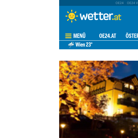
OE24
OE24 V
MENÜ
OE24.AT
ÖSTE
Wien
23°