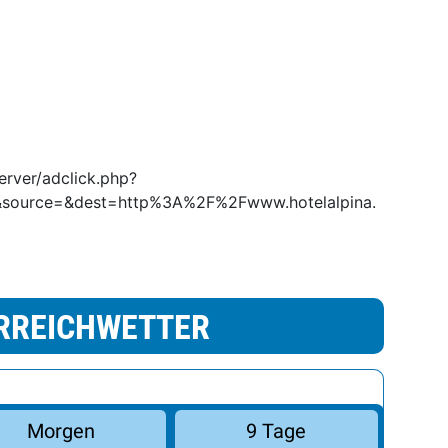
erver/adclick.php?
source=&dest=http%3A%2F%2Fwww.hotelalpina.
RREICHWETTER
Morgen
9 Tage