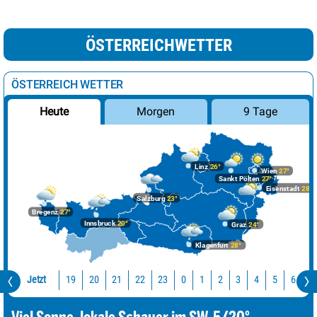
ÖSTERREICHWETTER
ÖSTERREICH WETTER
Morgen
9 Tage
Heute
Linz
26°
Wien
27°
Sankt Pölten
27°
Eisenstadt
28°
Salzburg
23°
Bregenz
27°
Innsbruck
20°
Graz
24°
Klagenfurt
28°
Jetzt
19
20
21
22
23
0
1
2
3
4
5
6
7