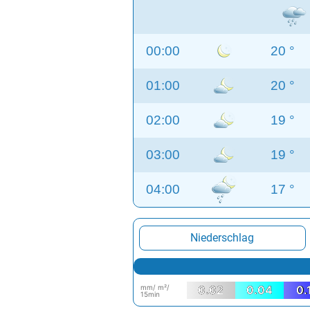
00:00
20 °
01:00
20 °
02:00
19 °
03:00
19 °
04:00
17 °
Niederschlag
mm/ m²/
0.02
0.04
0.
15min