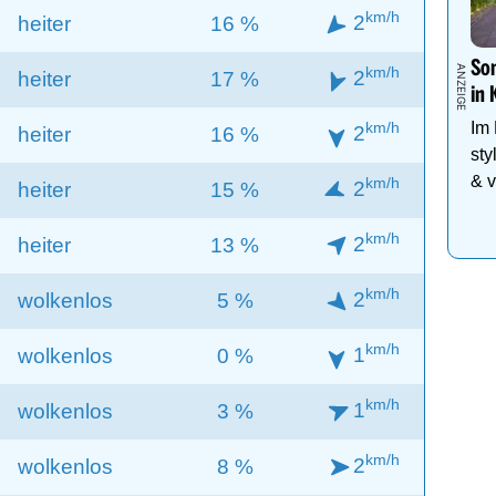
km/h
2
heiter
16 %
Som
km/h
2
heiter
17 %
in 
km/h
Im
2
heiter
16 %
sty
& v
km/h
2
heiter
15 %
Fam
km/h
2
heiter
13 %
km/h
2
wolkenlos
5 %
km/h
1
wolkenlos
0 %
km/h
1
wolkenlos
3 %
km/h
2
wolkenlos
8 %