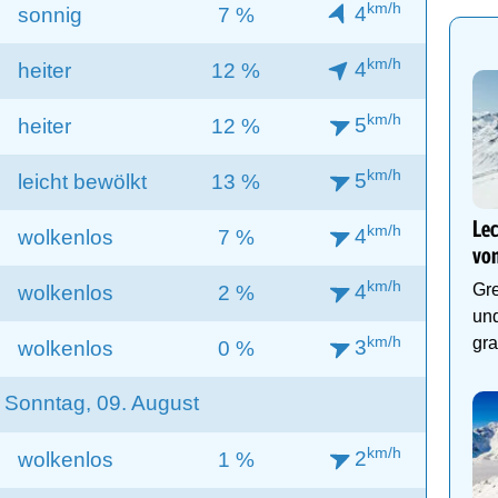
km/h
4
sonnig
7 %
km/h
4
heiter
12 %
km/h
5
heiter
12 %
km/h
5
leicht bewölkt
13 %
Lec
km/h
4
wolkenlos
7 %
von
km/h
4
Gre
wolkenlos
2 %
und
km/h
gra
3
wolkenlos
0 %
Sonntag, 09. August
km/h
2
wolkenlos
1 %