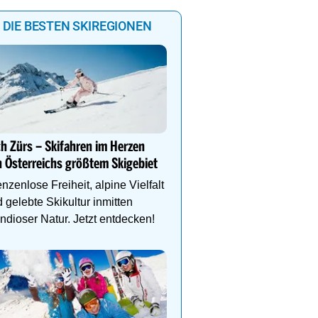
DIE BESTEN SKIREGIONEN
Auf in den Skicircus Saa
Hinterglemm Leogang F
h Zürs – Skifahren im Herzen
Sammle Höhenmeter au
 Österreichs größtem Skigebiet
Abfahrtskilometern oder
den Hüttenzauber.
nzenlose Freiheit, alpine Vielfalt
 gelebte Skikultur inmitten
ndioser Natur. Jetzt entdecken!
Genießen Sie Traumtage 
Anemone!
Direkt im Zentrum, am 