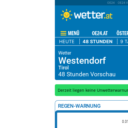
OE24
OE24 V
MENÜ
OE24.AT
ÖSTE
HEUTE
48 STUNDEN
9 
Westendorf
Tirol
Derzeit liegen keine Unwetterwarnu
REGEN-WARNUNG
0.0