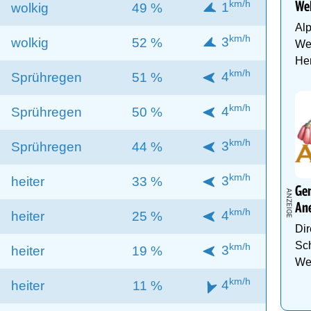
km/h
1
Wel
wolkig
49 %
Al
km/h
3
wolkig
52 %
Wel
Her
km/h
4
Sprühregen
51 %
km/h
4
Sprühregen
50 %
km/h
3
Sprühregen
44 %
km/h
3
heiter
33 %
Gen
An
km/h
4
heiter
25 %
Dir
Sch
km/h
3
heiter
19 %
We
km/h
4
heiter
11 %