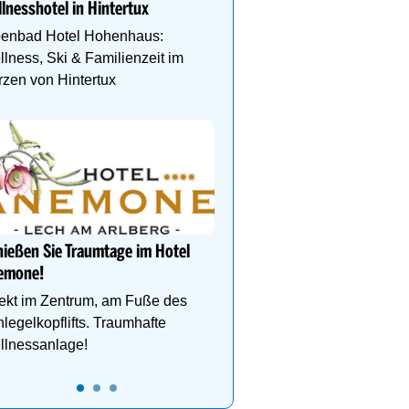
lnesshotel in Hintertux
deinen perfekten Skiurl
penbad Hotel Hohenhaus:
lness, Ski & Familienzeit im
zen von Hintertux
Ihr Traumurlaub für die 
Familie
1000m² Wellnessbereich
Etagen, Whirlpool auf de
Dachterrasse, 4 Them
ießen Sie Traumtage im Hotel
emone!
ekt im Zentrum, am Fuße des
legelkopflifts. Traumhafte
llnessanlage!