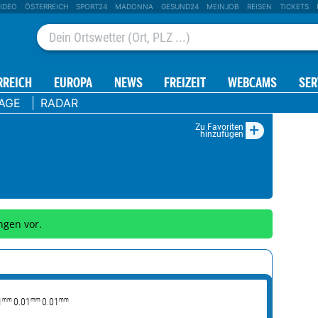
IDEO
ÖSTERREICH
SPORT24
MADONNA
GESUND24
MEINJOB
REISEN
TICKETS
RREICH
EUROPA
NEWS
FREIZEIT
WEBCAMS
SER
TAGE
RADAR
+
Zu Favoriten
hinzufügen
ngen vor.
mm
mm
mm
1
0.01
0.01