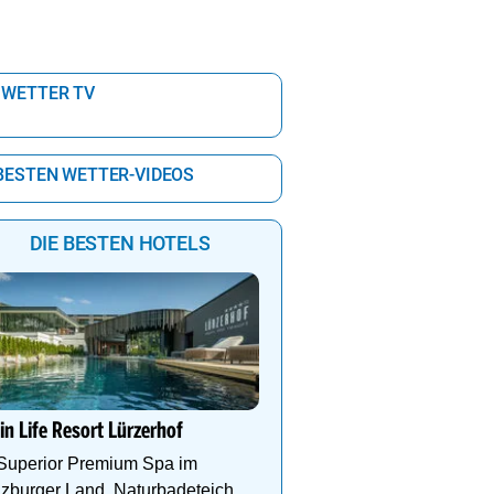
 WETTER TV
 BESTEN WETTER-VIDEOS
DIE BESTEN HOTELS
Urlaub mit Aussicht im H
Waldfrieden
in Life Resort Lürzerhof
Hallenbad, Infinitypool,
Fitness, Kulinarik, inkl.
 Superior Premium Spa im
- Dachstein Sommercard
zburger Land. Naturbadeteich,