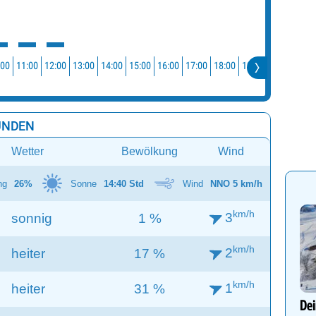
:00
11:00
12:00
13:00
14:00
15:00
16:00
17:00
18:00
19:00
20:00
21:0
UNDEN
Wetter
Bewölkung
Wind
ng
26%
Sonne
14:40 Std
Wind
NNO 5 km/h
km/h
3
sonnig
1 %
km/h
2
heiter
17 %
km/h
1
heiter
31 %
Dei