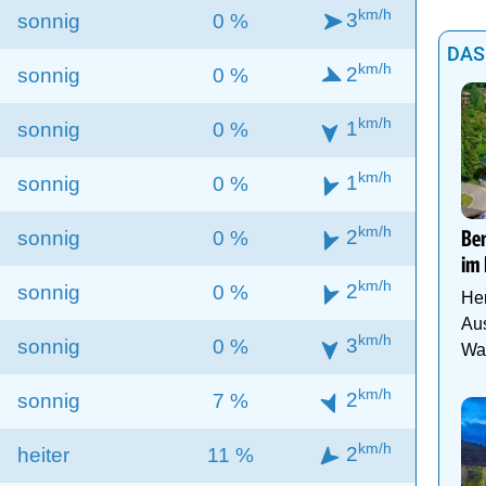
km/h
3
sonnig
0 %
DAS
km/h
2
sonnig
0 %
km/h
1
sonnig
0 %
km/h
1
sonnig
0 %
km/h
2
sonnig
0 %
Be
im 
km/h
2
sonnig
0 %
Her
Aus
km/h
3
sonnig
0 %
Was
km/h
2
sonnig
7 %
km/h
2
heiter
11 %