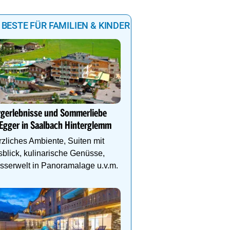
 BESTE FÜR FAMILIEN & KINDER
Natur- und Wellnesshote
Höflehner****S -Regio
Schladming-Dachstein
rgerlebnisse und Sommerliebe
Egger in Saalbach Hinterglemm
Perfekter Familienurlaub
Kinder-Aktivprogramm, 
zliches Ambiente, Suiten mit
Abenteuer, Alpakas Meet
blick, kulinarische Genüsse,
Familien-Spa uvm.
serwelt in Panoramalage u.v.m.
VILA VITA Pannonia - der