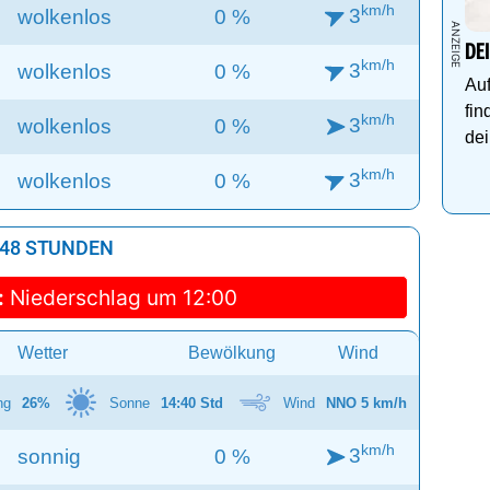
km/h
3
wolkenlos
0 %
DE
km/h
3
wolkenlos
0 %
Auf
fin
km/h
3
wolkenlos
0 %
dei
km/h
3
wolkenlos
0 %
 48 STUNDEN
:
Niederschlag um 12:00
Wetter
Bewölkung
Wind
ng
26%
Sonne
14:40 Std
Wind
NNO 5 km/h
km/h
3
sonnig
0 %