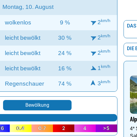
Montag, 10. August
km/h
2
wolkenlos
9 %
DAS
km/h
2
leicht bewölkt
30 %
DIE
km/h
2
leicht bewölkt
24 %
km/h
1
leicht bewölkt
16 %
km/h
3
Regenschauer
74 %
Bewölkung
Alp
16
0.4
0.7
2
4
>5
4*
Sal