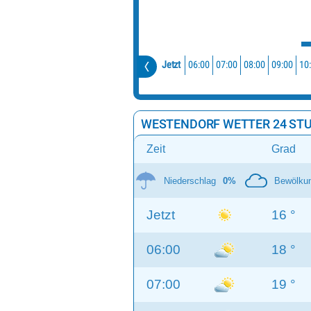
06:00
07:00
08:00
09:00
10
Jetzt
WESTENDORF WETTER 24 ST
Zeit
Grad
Niederschlag
0%
Bewölku
Jetzt
16 °
06:00
18 °
07:00
19 °