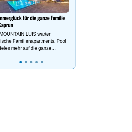
Ort zum Entschleunigen
Das Naturresort ist mehr
Rückzugsort – ein Ort, 
merglück für die ganze Familie
und Geist neue Energie 
Kaprun
 MOUNTAIN LUIS warten
lische Familienapartments, Pool
ieles mehr auf die ganze
ilie!