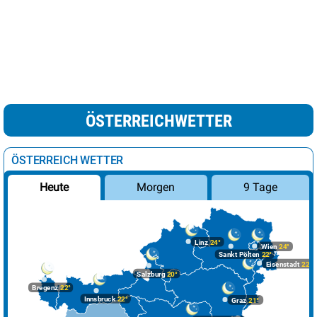
ÖSTERREICHWETTER
ÖSTERREICH WETTER
Morgen
9 Tage
Heute
Linz
24°
Wien
24°
Sankt Pölten
22°
Eisenstadt
22°
Salzburg
20°
Bregenz
22°
Innsbruck
22°
Graz
21°