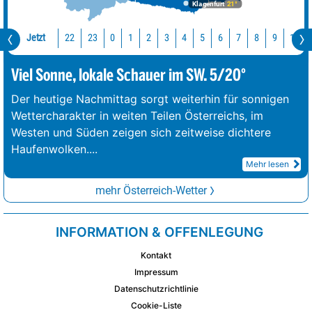
Klagenfurt
21°
Jetzt
22
23
10
0
1
2
3
4
5
6
7
8
9
Viel Sonne, lokale Schauer im SW. 5/20°
Der heutige Nachmittag sorgt weiterhin für sonnigen
Wettercharakter in weiten Teilen Österreichs, im
Westen und Süden zeigen sich zeitweise dichtere
Haufenwolken.
...
Mehr lesen
mehr Österreich-Wetter
INFORMATION & OFFENLEGUNG
Kontakt
Impressum
Datenschutzrichtlinie
Cookie-Liste