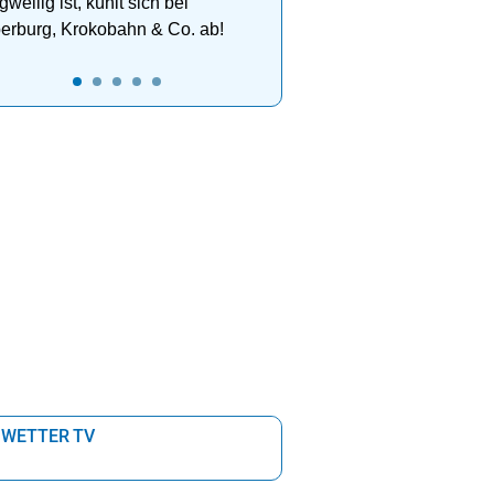
gweilig ist, kühlt sich bei
erburg, Krokobahn & Co. ab!
 WETTER TV