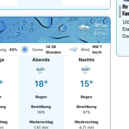
Ihr
Fam
10
30°
max
Eta
14°
min
Da
14:39
NW 7
kung
45%
Sonne
Wind
Stunden
km/h
gs
Abends
Nachts
°
18°
15°
n
Regen
Regen
ung
Bewölkung
Bewölkung
99%
97%
hlag
Niederschlag
Niederschlag
mm
1.41 mm
4.71 mm