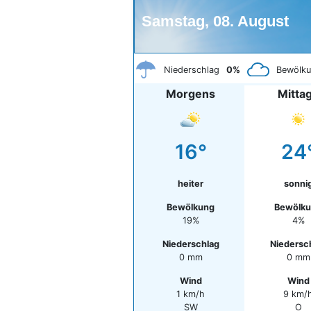
Samstag, 08. August
Niederschlag
0%
Bewölk
Morgens
Mitta
16°
24
heiter
sonni
Bewölkung
Bewölk
19%
4%
Niederschlag
Niedersc
0 mm
0 mm
Wind
Wind
1 km/h
9 km/
SW
O