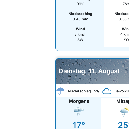
99%
78
Niederschlag
Nieders
0.48 mm
3.36
Wind
Win
5 km/h
4 km
SW
SO
Dienstag, 11. August
Niederschlag
5%
Bewölku
Morgens
Mitta
17°
25