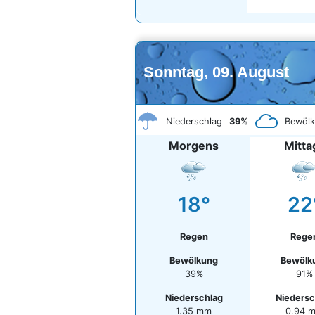
Sonntag, 09. August
Niederschlag
39%
Bewöl
Morgens
Mitta
18°
22
Regen
Rege
Bewölkung
Bewölk
39%
91%
Niederschlag
Niedersc
1.35 mm
0.94 