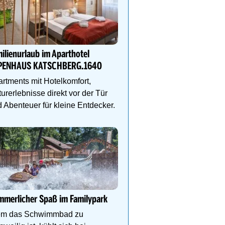
Genießen Sie Traumtage 
Anemone!
ilienurlaub im Aparthotel
Direkt im Zentrum, am 
PENHAUS KATSCHBERG.1640
Schlegelkopflifts. Traum
Wellnessanlage!
rtments mit Hotelkomfort,
urerlebnisse direkt vor der Tür
 Abenteuer für kleine Entdecker.
Sommerglück für die gan
in Kaprun
Im MOUNTAIN LUIS war
stylische Familienapart
& vieles mehr auf die g
merlicher Spaß im Familypark
Familie!
m das Schwimmbad zu