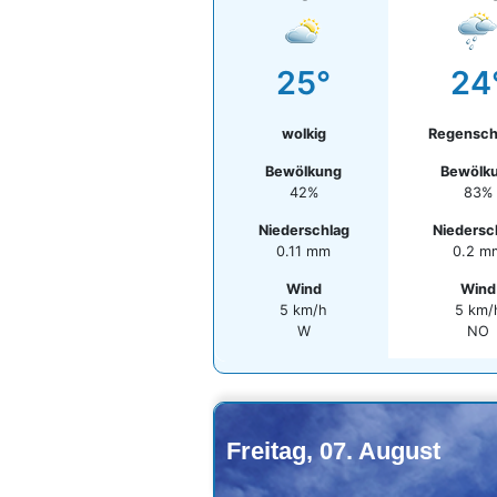
25°
24
wolkig
Regensch
Bewölkung
Bewölk
42%
83%
Niederschlag
Niedersc
0.11 mm
0.2 m
Wind
Wind
5 km/h
5 km/
W
NO
Freitag, 07. August