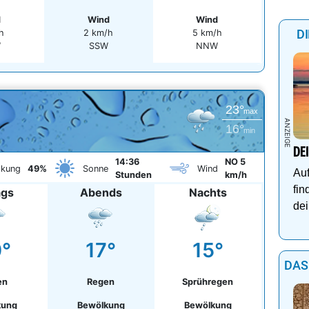
d
Wind
Wind
D
h
2 km/h
5 km/h
W
SSW
NNW
23°
max
16°
min
DE
14:36
NO 5
lkung
49%
Sonne
Wind
Auf
Stunden
km/h
fin
ags
Abends
Nachts
dei
°
17°
15°
DAS
en
Regen
Sprühregen
kung
Bewölkung
Bewölkung