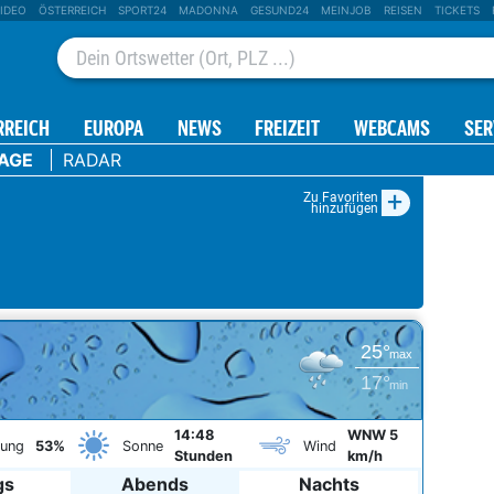
IDEO
ÖSTERREICH
SPORT24
MADONNA
GESUND24
MEINJOB
REISEN
TICKETS
RREICH
EUROPA
NEWS
FREIZEIT
WEBCAMS
SER
TAGE
RADAR
+
Zu Favoriten
hinzufügen
25°
max
17°
min
14:48
WNW 5
kung
53%
Sonne
Wind
Stunden
km/h
gs
Abends
Nachts