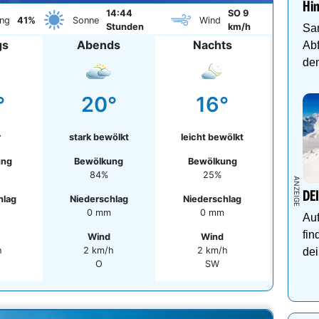
Hi
14:44
SO 9
ng
41%
Sonne
Wind
Stunden
km/h
Sa
gs
Abends
Nachts
Abf
den
°
20°
16°
r
stark bewölkt
leicht bewölkt
ung
Bewölkung
Bewölkung
84%
25%
DE
hlag
Niederschlag
Niederschlag
0 mm
0 mm
Auf
fin
Wind
Wind
h
2 km/h
2 km/h
dei
O
SW