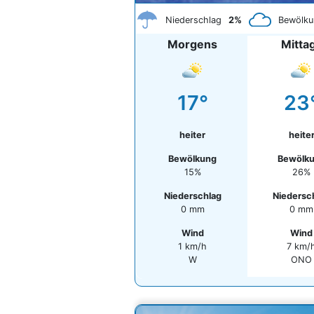
Niederschlag
2%
Bewölku
Morgens
Mitta
17°
23
heiter
heite
Bewölkung
Bewölk
15%
26%
Niederschlag
Niedersc
0 mm
0 mm
Wind
Wind
1 km/h
7 km/
W
ONO