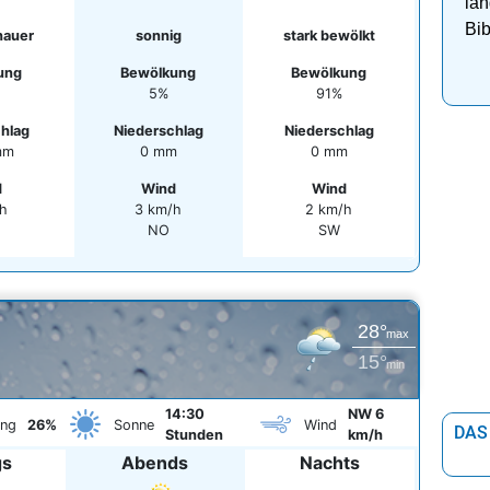
lan
Bib
hauer
sonnig
stark bewölkt
ung
Bewölkung
Bewölkung
5%
91%
hlag
Niederschlag
Niederschlag
mm
0 mm
0 mm
d
Wind
Wind
h
3 km/h
2 km/h
NO
SW
28°
max
15°
min
14:30
NW 6
ung
26%
Sonne
Wind
DAS
Stunden
km/h
gs
Abends
Nachts