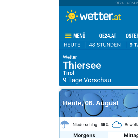
OE24
OE24 V
MENÜ
OE24.AT
ÖSTE
HEUTE
48 STUNDEN
9 
Thiersee
Tirol
Heute, 06. August
Niederschlag
55%
Bewöl
Morgens
Mitta