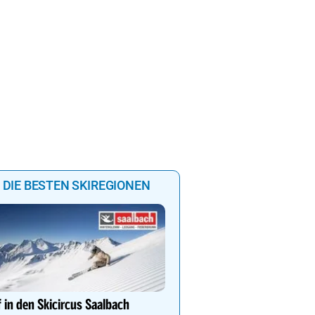
DIE BESTEN SKIREGIONEN
Lech Zürs – Skifahren i
von Österreichs größtem
 in den Skicircus Saalbach
Grenzenlose Freiheit, alp