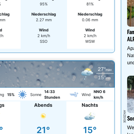
%
95%
81%
chlag
Niederschlag
Niederschlag
 mm
2.27 mm
0.06 mm
d
Wind
Wind
Fam
/h
2 km/h
2 km/h
AL
SSO
WSW
Apa
Nat
und
27°
max
15°
min
14:33
NNO 6
ng
15%
Sonne
Wind
Stunden
km/h
gs
Abends
Nachts
Som
°
21°
15°
We