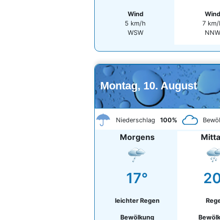
Wind
Win
5 km/h
7 km/
WSW
NN
Montag, 10. August
Niederschlag
100%
Bewö
Morgens
Mitt
17°
20
leichter Regen
Reg
Bewölkung
Bewöl