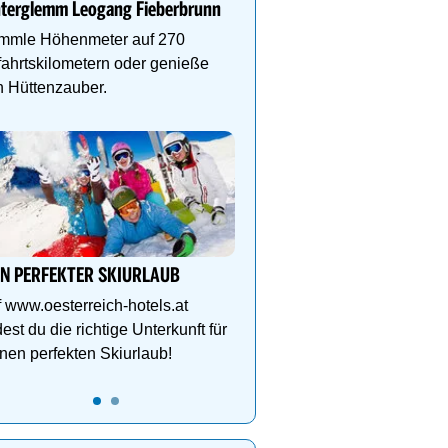
nterglemm Leogang Fieberbrunn
und gelebte Skikultur in
grandioser Natur. Jetzt 
mmle Höhenmeter auf 270
ahrtskilometern oder genieße
 Hüttenzauber.
Genießen Sie Traumtage 
Anemone!
Direkt im Zentrum, am 
Schlegelkopflifts. Traum
Wellnessanlage!
IN PERFEKTER SKIURLAUB
 www.oesterreich-hotels.at
dest du die richtige Unterkunft für
nen perfekten Skiurlaub!