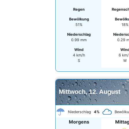
Regen
Regensc
Bewölkung
Bewölk
51%
18%
Niederschlag
Niedersc
0.99 mm
0.29 
Wind
Win
4 km/h
6 km/
S
W
Mittwoch, 12. August
Niederschlag
4%
Bewölk
Morgens
Mitta