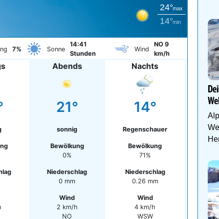
24°
max
14°
min
14:41
NO 9
ung
7%
Sonne
Wind
Stunden
km/h
gs
Abends
Nachts
Dei
Wel
°
21°
14°
Al
Wel
g
sonnig
Regenschauer
Her
ung
Bewölkung
Bewölkung
0%
71%
hlag
Niederschlag
Niederschlag
0 mm
0.26 mm
Wind
Wind
h
2 km/h
4 km/h
NO
WSW