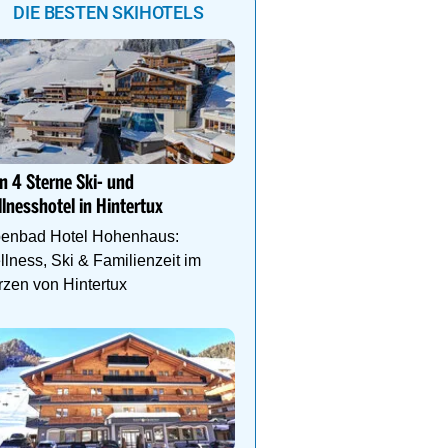
DIE BESTEN SKIHOTELS
Das Gut Raunerhof-Extr
3 ÜN im DZ Standard mit 
n 4 Sterne Ski- und
24.05. - 04.10.26 ab € 329
lnesshotel in Hintertux
Gratis Dachstein-Somme
penbad Hotel Hohenhaus:
lness, Ski & Familienzeit im
zen von Hintertux
DEIN PERFEKTER SKIUR
Auf www.oesterreich-hot
findest du die richtige Un
deinen perfekten Skiurl