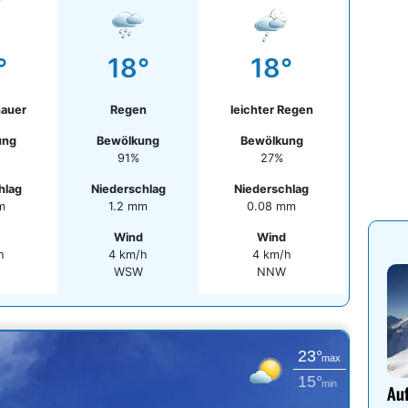
°
18°
18°
auer
Regen
leichter Regen
ung
Bewölkung
Bewölkung
91%
27%
hlag
Niederschlag
Niederschlag
m
1.2 mm
0.08 mm
Wind
Wind
h
4 km/h
4 km/h
WSW
NNW
23°
max
15°
min
Auf