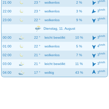
km/h
3
21:00
23 °
wolkenlos
2 %
km/h
3
22:00
23 °
wolkenlos
3 %
km/h
3
23:00
22 °
wolkenlos
9 %
Dienstag, 11. August
km/h
3
00:00
22 °
leicht bewölkt
10 %
km/h
4
01:00
22 °
wolkenlos
5 %
km/h
3
02:00
21 °
wolkenlos
7 %
km/h
3
03:00
21 °
leicht bewölkt
11 %
km/h
3
04:00
17 °
wolkig
43 %