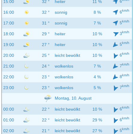
6
15:00
32 °
heiter
11 %
km/h
6
16:00
32 °
sonnig
8 %
km/h
5
17:00
31 °
sonnig
7 %
km/h
3
18:00
29 °
heiter
10 %
km/h
5
19:00
27 °
heiter
10 %
km/h
6
20:00
25 °
leicht bewölkt
10 %
km/h
7
21:00
24 °
wolkenlos
7 %
km/h
8
22:00
23 °
wolkenlos
4 %
km/h
7
23:00
23 °
wolkenlos
5 %
Montag, 10. August
km/h
6
00:00
22 °
leicht bewölkt
10 %
km/h
6
01:00
22 °
leicht bewölkt
29 %
km/h
5
02:00
21 °
leicht bewölkt
27 %