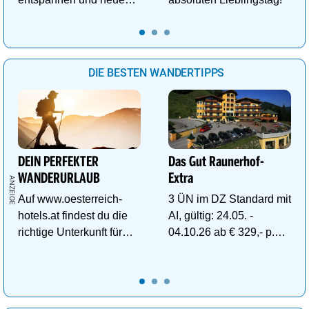
Kraft im Tal der
Gesundheit tanken.
DIE BESTEN WANDERTIPPS
DEIN PERFEKTER
Das Gut Raunerhof-
WANDERURLAUB
Extra
Auf www.oesterreich-
3 ÜN im DZ Standard mit
hotels.at findest du die
AI, gültig: 24.05. -
richtige Unterkunft für
04.10.26 ab € 329,- p.P.
deinen perfekten
inkl. Gratis Dachstein-
Wanderurlaub!
Sommercard.