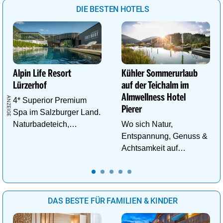
DIE BESTEN HOTELS
Alpin Life Resort
Kühler Sommerurlaub
Lürzerhof
auf der Teichalm im
Almwellness Hotel
4* Superior Premium
Pierer
Spa im Salzburger Land.
Naturbadeteich,
Wo sich Natur,
Eventsauna, Gourmet
Entspannung, Genuss &
und Wein.
Achtsamkeit auf
einzigartige Weise
begegnen.
DAS BESTE FÜR FAMILIEN & KINDER