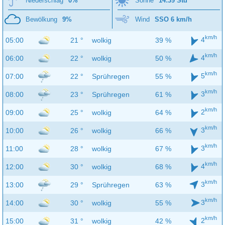
Niederschlag
0%
Sonne
14:39 Std
Bewölkung
9%
Wind
SSO 6 km/h
km/h
4
05:00
21 °
wolkig
39 %
km/h
4
06:00
22 °
wolkig
50 %
km/h
5
07:00
22 °
Sprühregen
55 %
km/h
3
08:00
23 °
Sprühregen
61 %
km/h
2
09:00
25 °
wolkig
64 %
km/h
3
10:00
26 °
wolkig
66 %
km/h
3
11:00
28 °
wolkig
67 %
km/h
4
12:00
30 °
wolkig
68 %
km/h
3
13:00
29 °
Sprühregen
63 %
km/h
3
14:00
30 °
wolkig
55 %
km/h
2
15:00
31 °
wolkig
42 %