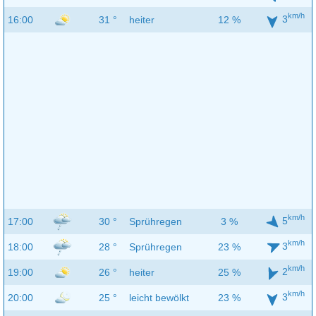
km/h
3
16:00
31 °
heiter
12 %
km/h
5
17:00
30 °
Sprühregen
3 %
km/h
3
18:00
28 °
Sprühregen
23 %
km/h
2
19:00
26 °
heiter
25 %
km/h
3
20:00
25 °
leicht bewölkt
23 %