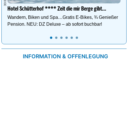
Hotel Schütterhof **** Zeit die mir Berge gibt…
Wandern, Biken und Spa…Gratis E-Bikes, ¾ Genießer
Pension. NEU: DZ Deluxe – ab sofort buchbar!
INFORMATION & OFFENLEGUNG
Kontakt
Impressum
Datenschutzrichtlinie
Cookie-Liste
AGB
Fixplatzierte Werbemöglichkeiten
AGB für Werbeeinschaltungen
wetter.at Partner (Messstation & WetterCam)
Cookie Einstellungen und Widerruf