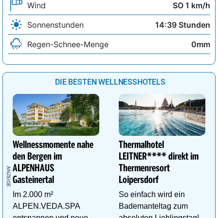
Wind
SO 1 km/h
Sonnenstunden
14:39 Stunden
Regen-Schnee-Menge
0mm
DIE BESTEN WELLNESSHOTELS
Wellnessmomente nahe
Thermalhotel
den Bergen im
LEITNER**** direkt im
ALPENHAUS
Thermenresort
Gasteinertal
Loipersdorf
Im 2.000 m²
So einfach wird ein
ALPEN.VEDA.SPA
Bademanteltag zum
entspannen und neue
absoluten Lieblingstag!