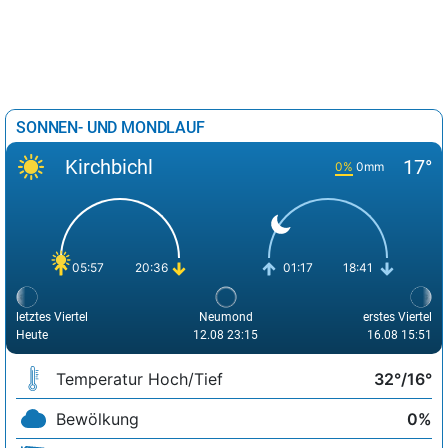
SONNEN- UND MONDLAUF
Kirchbichl
17°
0%
0mm
05:57
20:36
01:17
18:41
letztes Viertel
Neumond
erstes Viertel
Heute
12.08 23:15
16.08 15:51
Temperatur Hoch/Tief
32°/16°
Bewölkung
0%