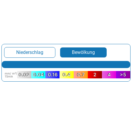
Niederschlag
Bewölkung
mm/ m²/
0.02
0.04
0.16
0.4
0.7
2
4
>5
15min