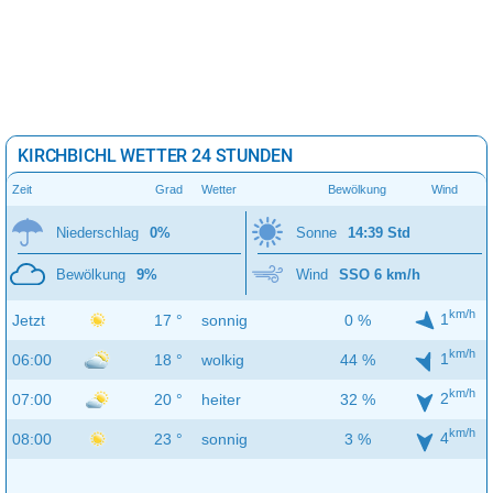
KIRCHBICHL WETTER 24 STUNDEN
Zeit
Grad
Wetter
Bewölkung
Wind
Niederschlag
0%
Sonne
14:39 Std
Bewölkung
9%
Wind
SSO 6 km/h
km/h
1
Jetzt
17 °
sonnig
0 %
km/h
1
06:00
18 °
wolkig
44 %
km/h
2
07:00
20 °
heiter
32 %
km/h
4
08:00
23 °
sonnig
3 %