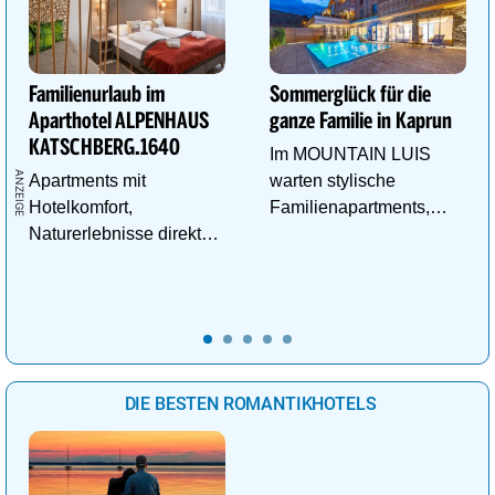
Familienurlaub im
Sommerglück für die
Aparthotel ALPENHAUS
ganze Familie in Kaprun
KATSCHBERG.1640
Im MOUNTAIN LUIS
Apartments mit
warten stylische
Hotelkomfort,
Familienapartments,
Naturerlebnisse direkt
Pool & vieles mehr auf
vor der Tür und
die ganze Familie!
Abenteuer für kleine
Entdecker.
DIE BESTEN ROMANTIKHOTELS