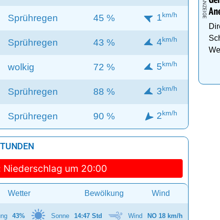
Gen
An
km/h
1
Sprühregen
45 %
Dir
Sch
km/h
4
Sprühregen
43 %
We
km/h
5
wolkig
72 %
km/h
3
Sprühregen
88 %
km/h
2
Sprühregen
90 %
 STUNDEN
:
Niederschlag um 20:00
Wetter
Bewölkung
Wind
ung
43%
Sonne
14:47 Std
Wind
NO 18 km/h