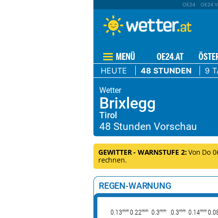
OE24
OE24 V
MENÜ
OE24.AT
ÖSTE
HEUTE
48 STUNDEN
9 
Brixlegg
Tirol
GEWITTER - WARNSTUFE 2:
Von Do 06.
rechnen.
REGEN-WARNUNG
mm
mm
mm
mm
mm
0.13
0.22
0.3
0.3
0.14
0.0