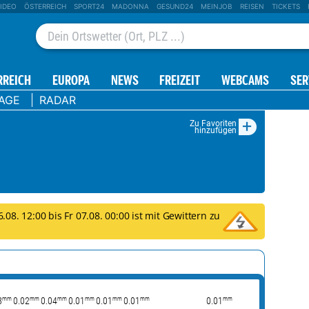
IDEO
ÖSTERREICH
SPORT24
MADONNA
GESUND24
MEINJOB
REISEN
TICKETS
RREICH
EUROPA
NEWS
FREIZEIT
WEBCAMS
SER
TAGE
RADAR
+
Zu Favoriten
hinzufügen
08. 12:00 bis Fr 07.08. 00:00 ist mit Gewittern zu
mm
mm
mm
mm
mm
mm
mm
8
0.02
0.04
0.01
0.01
0.01
0.01