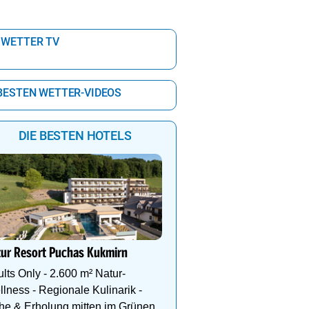
 WETTER TV
 BESTEN WETTER-VIDEOS
DIE BESTEN HOTELS
Alpin Life Resort Lürzer
4* Superior Premium Sp
tur Resort Puchas Kukmirn
Salzburger Land. Naturb
Eventsauna, Gourmet u
lts Only - 2.600 m² Natur-
lness - Regionale Kulinarik -
he & Erholung mitten im Grünen