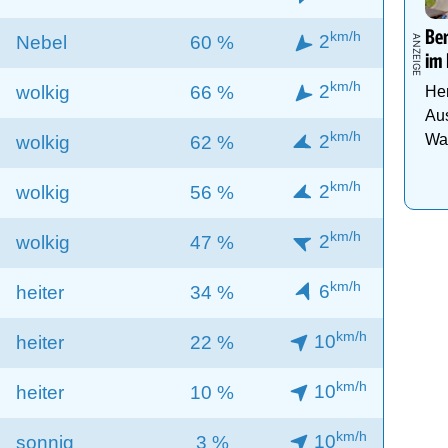
km/h
Be
2
Nebel
60 %
im 
km/h
2
wolkig
66 %
Her
Aus
km/h
2
Was
wolkig
62 %
km/h
2
wolkig
56 %
km/h
2
wolkig
47 %
km/h
6
heiter
34 %
km/h
10
heiter
22 %
km/h
10
heiter
10 %
km/h
10
sonnig
3 %