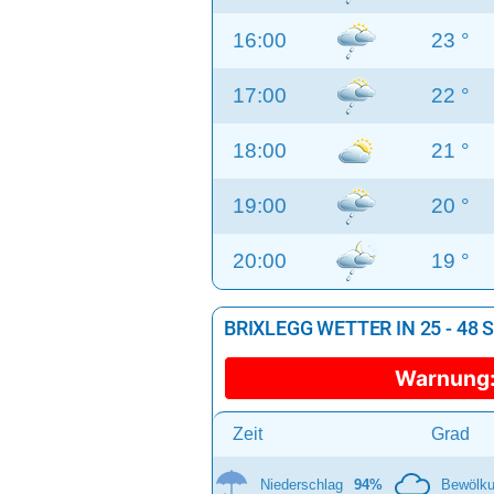
16:00
23 °
17:00
22 °
18:00
21 °
19:00
20 °
20:00
19 °
BRIXLEGG WETTER IN 25 - 48
Warnung
Zeit
Grad
Niederschlag
94%
Bewölk