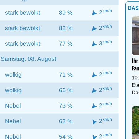
DAS
km/h
2
stark bewölkt
89 %
km/h
2
stark bewölkt
82 %
km/h
3
stark bewölkt
77 %
Samstag, 08. August
Ihr
Fam
km/h
2
wolkig
71 %
10
Eta
km/h
2
wolkig
66 %
Da
km/h
2
Nebel
73 %
km/h
2
Nebel
62 %
km/h
2
Nebel
54 %