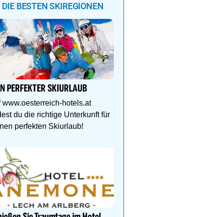
DIE BESTEN SKIREGIONEN
Lech Zürs – Skifahren i
von Österreichs größtem
IN PERFEKTER SKIURLAUB
Grenzenlose Freiheit, alp
und gelebte Skikultur in
 www.oesterreich-hotels.at
grandioser Natur. Jetzt 
dest du die richtige Unterkunft für
nen perfekten Skiurlaub!
Auf in den Skicircus Saa
Hinterglemm Leogang F
Sammle Höhenmeter au
Abfahrtskilometern oder