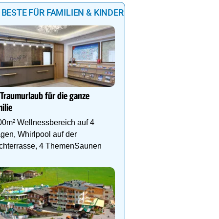
 BESTE FÜR FAMILIEN & KINDER
Sommerglück für die gan
in Kaprun
 Traumurlaub für die ganze
Im MOUNTAIN LUIS war
ilie
stylische Familienapart
& vieles mehr auf die g
00m² Wellnessbereich auf 4
Familie!
gen, Whirlpool auf der
chterrasse, 4 ThemenSaunen
VILA VITA Pannonia - der
Ort zum Entschleunigen
Das Naturresort ist mehr