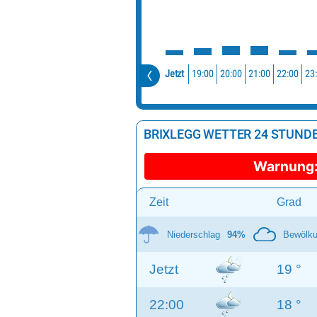
19:00
20:00
21:00
22:00
23
Jetzt
BRIXLEGG WETTER 24 STUND
Warnung
Zeit
Grad
Niederschlag
94%
Bewölk
Jetzt
19 °
22:00
18 °