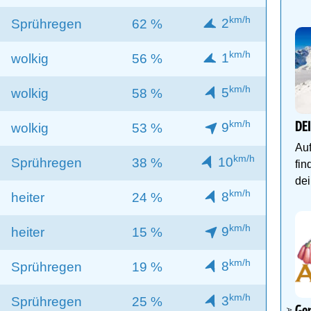
km/h
2
Sprühregen
62 %
km/h
1
wolkig
56 %
km/h
5
wolkig
58 %
km/h
DE
9
wolkig
53 %
Auf
km/h
10
Sprühregen
38 %
fin
dei
km/h
8
heiter
24 %
km/h
9
heiter
15 %
km/h
8
Sprühregen
19 %
km/h
3
Sprühregen
25 %