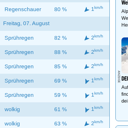
Wel
km/h
1
Regenschauer
80 %
Al
Wel
Freitag, 07. August
Her
km/h
2
Sprühregen
82 %
km/h
2
Sprühregen
88 %
km/h
2
Sprühregen
85 %
DE
km/h
1
Sprühregen
69 %
Auf
km/h
fin
1
Sprühregen
59 %
dei
km/h
1
wolkig
61 %
km/h
2
wolkig
63 %