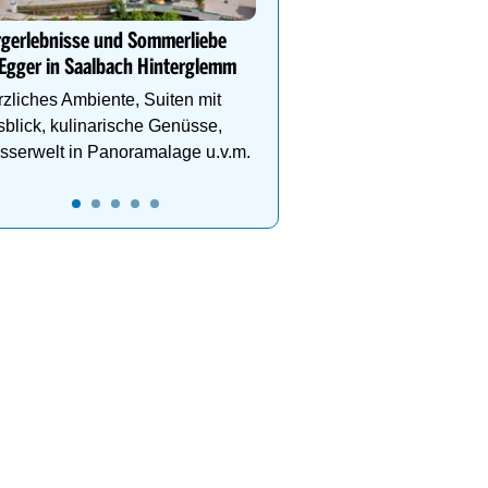
Rückzugsort – ein Ort, 
und Geist neue Energie 
rgerlebnisse und Sommerliebe
Egger in Saalbach Hinterglemm
zliches Ambiente, Suiten mit
blick, kulinarische Genüsse,
serwelt in Panoramalage u.v.m.