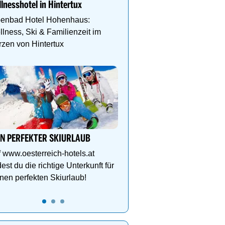
lnesshotel in Hintertux
Schlegelkopflifts. Traum
Wellnessanlage!
penbad Hotel Hohenhaus:
lness, Ski & Familienzeit im
zen von Hintertux
Das Gut Raunerhof-Extr
3 ÜN im DZ Standard mit 
24.05. - 04.10.26 ab € 329
Gratis Dachstein-Somme
IN PERFEKTER SKIURLAUB
 www.oesterreich-hotels.at
dest du die richtige Unterkunft für
nen perfekten Skiurlaub!