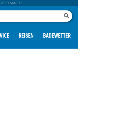
RADIO AUSTRIA
VICE
REISEN
BADEWETTER
mm
mm
0.01
0.02