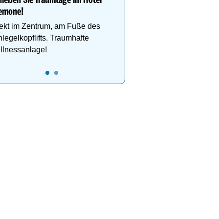
ießen Sie Traumtage im Hotel
den Hüttenzauber.
emone!
ekt im Zentrum, am Fuße des
legelkopflifts. Traumhafte
llnessanlage!