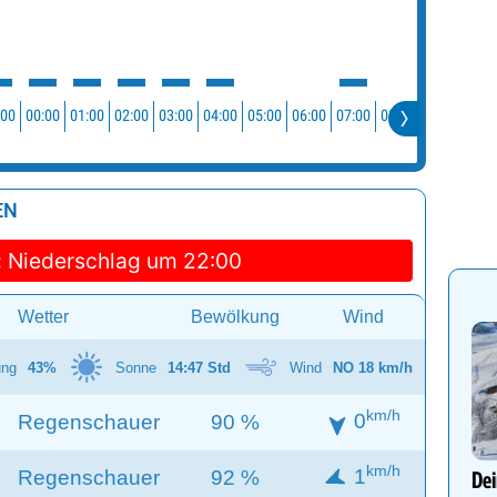
:00
00:00
01:00
02:00
03:00
04:00
05:00
06:00
07:00
08:00
09:00
10:0
EN
:
Niederschlag um 22:00
Wetter
Bewölkung
Wind
ung
43%
Sonne
14:47 Std
Wind
NO 18 km/h
km/h
0
Regenschauer
90 %
km/h
1
Regenschauer
92 %
Dei