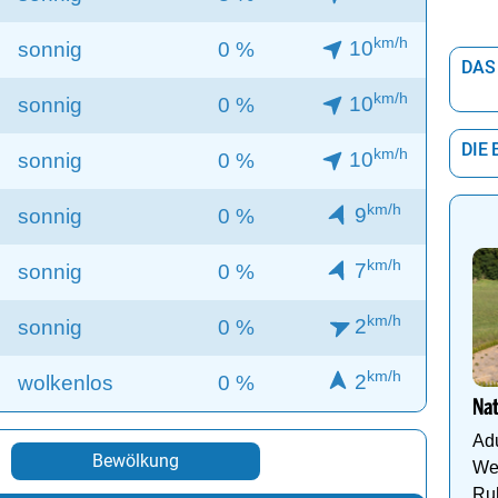
km/h
10
sonnig
0 %
DAS
km/h
10
sonnig
0 %
DIE
km/h
10
sonnig
0 %
km/h
9
sonnig
0 %
km/h
7
sonnig
0 %
km/h
2
sonnig
0 %
km/h
2
wolkenlos
0 %
Na
Adu
Bewölkung
Wel
Ru