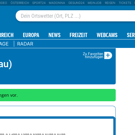
IDEO
ÖSTERREICH
SPORT24
MADONNA
GESUND24
MEINJOB
REISEN
TICKETS
RREICH
EUROPA
NEWS
FREIZEIT
WEBCAMS
SER
TAGE
RADAR
+
Zu Favoriten
hinzufügen
au)
ngen vor.
mm
mm
mm
mm
mm
mm