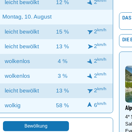
km/h
2
leicht bewölkt
12 %
Montag, 10. August
DAS
km/h
2
leicht bewölkt
15 %
DIE
km/h
2
leicht bewölkt
13 %
km/h
2
wolkenlos
4 %
km/h
2
wolkenlos
3 %
km/h
2
leicht bewölkt
13 %
km/h
6
wolkig
58 %
Alp
4*
Sal
Bewölkung
Ev