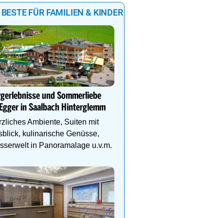
 BESTE FÜR FAMILIEN & KINDER
Sommerglück für die gan
in Kaprun
rgerlebnisse und Sommerliebe
Im MOUNTAIN LUIS war
Egger in Saalbach Hinterglemm
stylische Familienapart
& vieles mehr auf die g
zliches Ambiente, Suiten mit
Familie!
blick, kulinarische Genüsse,
serwelt in Panoramalage u.v.m.
Genießen Sie Traumtage 
Anemone!
Direkt im Zentrum, am 