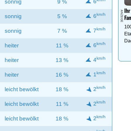
6
sonnig
9 %
Ihr
km/h
6
sonnig
5 %
Fam
10
km/h
7
sonnig
7 %
Eta
Da
km/h
6
heiter
11 %
km/h
4
heiter
13 %
km/h
1
heiter
16 %
km/h
2
leicht bewölkt
18 %
km/h
2
leicht bewölkt
11 %
km/h
2
leicht bewölkt
18 %