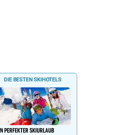
0
23:00
00:00
01:00
02:00
DIE BESTEN SKIHOTELS
Dein 4 Sterne Ski- und
Wellnesshotel in Hintert
IN PERFEKTER SKIURLAUB
Alpenbad Hotel Hohenh