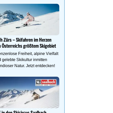
DEIN PERFEKTER SKIUR
Auf www.oesterreich-hot
h Zürs – Skifahren im Herzen
findest du die richtige Un
 Österreichs größtem Skigebiet
deinen perfekten Skiurl
nzenlose Freiheit, alpine Vielfalt
 gelebte Skikultur inmitten
ndioser Natur. Jetzt entdecken!
Genießen Sie Traumtage 
Anemone!
Direkt im Zentrum, am 
Schlegelkopflifts. Traum
Wellnessanlage!