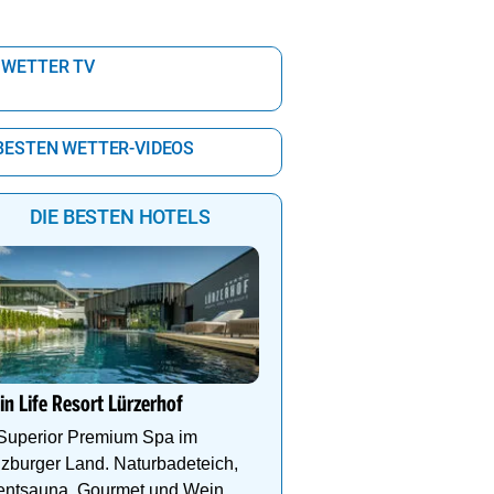
 WETTER TV
 BESTEN WETTER-VIDEOS
DIE BESTEN HOTELS
Kühler Sommerurlaub au
Teichalm im Almwellness
Pierer
in Life Resort Lürzerhof
Wo sich Natur, Entspan
 Superior Premium Spa im
Genuss & Achtsamkeit a
zburger Land. Naturbadeteich,
einzigartige Weise beg
entsauna, Gourmet und Wein.