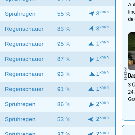
Auf
km/h
fin
3
Sprühregen
55 %
dei
km/h
3
Regenschauer
83 %
km/h
1
Regenschauer
95 %
km/h
1
Regenschauer
87 %
km/h
1
Regenschauer
93 %
Das
3 Ü
km/h
1
Regenschauer
91 %
24.
Gr
km/h
2
Sprühregen
86 %
km/h
2
Sprühregen
53 %
km/h
2
Sprühregen
37 %