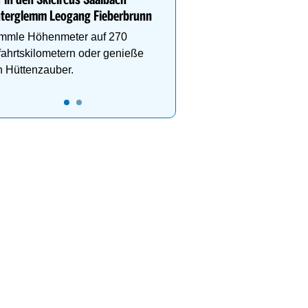
 in den Skicircus Saalbach
nterglemm Leogang Fieberbrunn
mmle Höhenmeter auf 270
ahrtskilometern oder genieße
 Hüttenzauber.