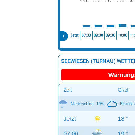
0.01
0.03
0.16
0.22
0.1
07:00
08:00
09:00
10:00
11
Jetzt
SEEWIESEN (TURNAU) WETTE
Warnung
Zeit
Grad
Niederschlag
10%
Bewölku
Jetzt
18 °
07:00
19 °