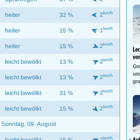
km/h
2
heiter
32 %
km/h
1
heiter
15 %
km/h
2
heiter
15 %
Lec
von
km/h
2
leicht bewölkt
13 %
Gre
und
km/h
2
leicht bewölkt
13 %
gra
km/h
2
leicht bewölkt
31 %
km/h
2
leicht bewölkt
15 %
Sonntag, 09. August
km/h
2
leicht bewölkt
15 %