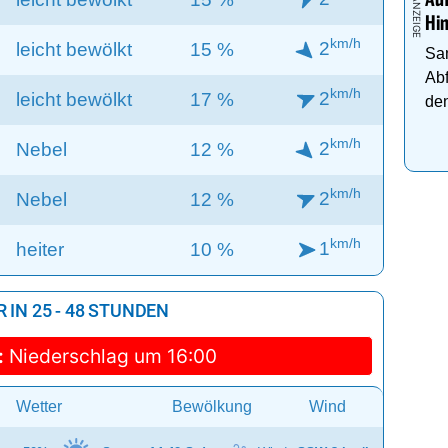
Auf
Hi
km/h
2
leicht bewölkt
15 %
Sa
Abf
km/h
2
leicht bewölkt
17 %
den
km/h
2
Nebel
12 %
km/h
2
Nebel
12 %
km/h
1
heiter
10 %
IN 25 - 48 STUNDEN
:
Niederschlag um 16:00
Wetter
Bewölkung
Wind