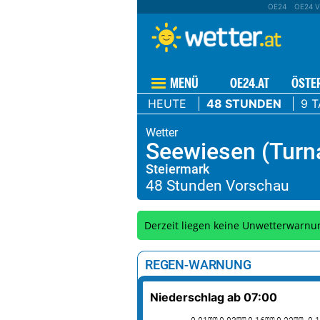
OE24
OE24 V
MENÜ
OE24.AT
ÖSTE
HEUTE
48 STUNDEN
9 
Seewiesen (Turn
Steiermark
Derzeit liegen keine Unwetterwarnu
REGEN-WARNUNG
Niederschlag ab 07:00
mm
mm
mm
mm