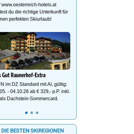
Wellness, Ski & Familie
 www.oesterreich-hotels.at
Herzen von Hintertux
dest du die richtige Unterkunft für
nen perfekten Skiurlaub!
Genießen Sie Traumtage 
Anemone!
Direkt im Zentrum, am 
Schlegelkopflifts. Traum
 Gut Raunerhof-Extra
Wellnessanlage!
N im DZ Standard mit AI, gültig:
05. - 04.10.26 ab € 329,- p.P. inkl.
atis Dachstein-Sommercard.
DIE BESTEN SKIREGIONEN