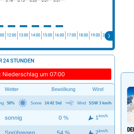
0.14
0.13
0.03
0.01
0.01
:00
12:00
13:00
14:00
15:00
16:00
17:00
18:00
19:00
20:00
21:00
22:0
R 24 STUNDEN
:
Niederschlag um 07:00
Wetter
Bewölkung
Wind
ng
50%
Sonne
14:42 Std
Wind
SSW 3 km/h
km/h
1
sonnig
0 %
DE
km/h
2
Sprühregen
54 %