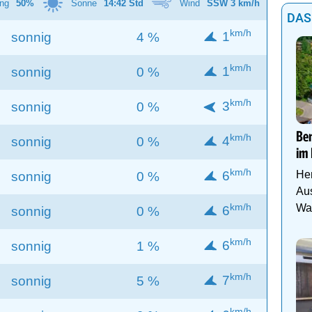
ng
50%
Sonne
14:42 Std
Wind
SSW 3 km/h
DAS
km/h
1
sonnig
4 %
km/h
1
sonnig
0 %
km/h
3
sonnig
0 %
Be
km/h
4
sonnig
0 %
im 
km/h
Her
6
sonnig
0 %
Aus
km/h
Was
6
sonnig
0 %
km/h
6
sonnig
1 %
km/h
7
sonnig
5 %
km/h