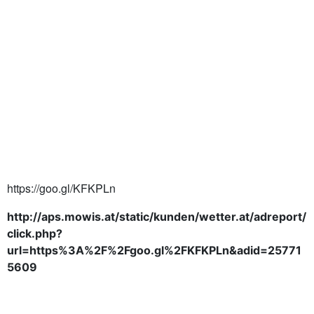
https://goo.gl/KFKPLn
http://aps.mowis.at/static/kunden/wetter.at/adreport/
click.php?
url=https%3A%2F%2Fgoo.gl%2FKFKPLn&adid=25771
5609