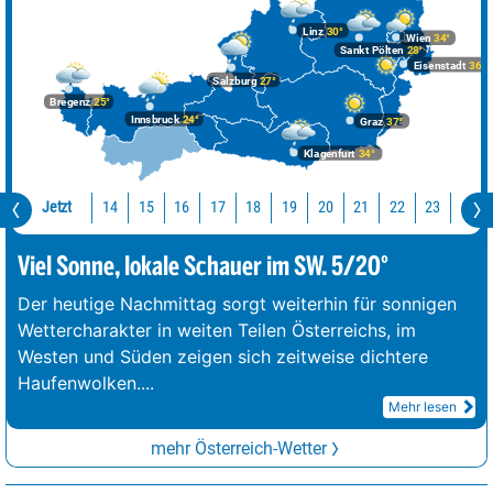
Linz
30°
Wien
34°
Sankt Pölten
28°
Eisenstadt
36°
Salzburg
27°
Bregenz
25°
Innsbruck
24°
Graz
37°
Klagenfurt
34°
Jetzt
14
15
16
17
18
19
20
21
22
23
0
Viel Sonne, lokale Schauer im SW. 5/20°
Der heutige Nachmittag sorgt weiterhin für sonnigen
Wettercharakter in weiten Teilen Österreichs, im
Westen und Süden zeigen sich zeitweise dichtere
Haufenwolken.
...
Mehr lesen
mehr Österreich-Wetter