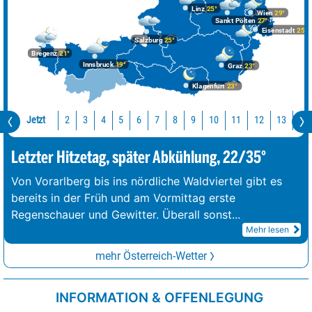
Linz
25°
Wien
29°
Sankt Pölten
27°
Eisenstadt
25°
Salzburg
25°
Bregenz
21°
Innsbruck
19°
Graz
23°
Klagenfurt
23°
Jetzt
10
11
12
13
14
2
3
4
5
6
7
8
9
Letzter Hitzetag, später Abkühlung, 22/35°
Von Vorarlberg bis ins nördliche Waldviertel gibt es
bereits in der Früh und am Vormittag erste
Regenschauer und Gewitter. Überall sonst
...
Mehr lesen
mehr Österreich-Wetter
INFORMATION & OFFENLEGUNG