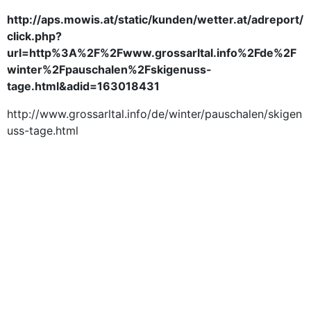
http://aps.mowis.at/static/kunden/wetter.at/adreport/
click.php?
url=http%3A%2F%2Fwww.grossarltal.info%2Fde%2F
winter%2Fpauschalen%2Fskigenuss-
tage.html&adid=163018431
http://www.grossarltal.info/de/winter/pauschalen/skigen
uss-tage.html