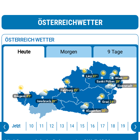
ÖSTERREICHWETTER
ÖSTERREICH WETTER
Morgen
9 Tage
Heute
Linz
27°
Wien
25°
Sankt Pölten
25°
Eisenstadt
25°
Salzburg
25°
Bregenz
25°
Innsbruck
21°
Graz
24°
Klagenfurt
22°
Jetzt
10
11
12
13
14
15
16
17
18
19
20