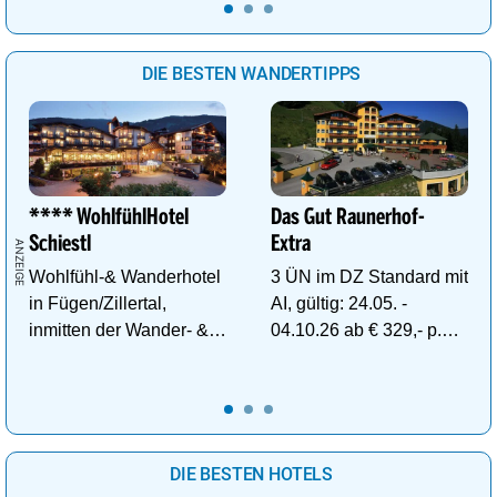
Gesundheit tanken.
DIE BESTEN WANDERTIPPS
**** WohlfühlHotel
Das Gut Raunerhof-
Schiestl
Extra
Wohlfühl-& Wanderhotel
3 ÜN im DZ Standard mit
in Fügen/Zillertal,
AI, gültig: 24.05. -
inmitten der Wander- &
04.10.26 ab € 329,- p.P.
Skigebiete Spieljoch und
inkl. Gratis Dachstein-
Hochfügen
Sommercard.
DIE BESTEN HOTELS