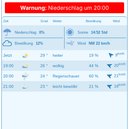
Warnung:
Niederschlag um 20:00
Zeit
Grad
Wetter
Bewölkung
Wind
Niederschlag
0%
Sonne
14:52 Std
Bewölkung
12%
Wind
NW 22 km/h
km/h
9
Jetzt
29 °
heiter
19 %
km/h
20
19:00
26 °
wolkig
44 %
km/h
21
20:00
24 °
Regenschauer
60 %
km/h
18
21:00
23 °
leicht bewölkt
21 %