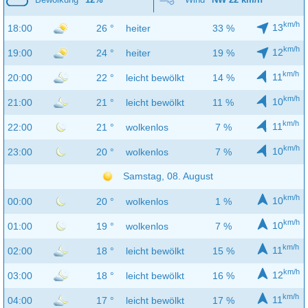
km/h
13
18:00
26 °
heiter
33 %
km/h
12
19:00
24 °
heiter
19 %
km/h
11
20:00
22 °
leicht bewölkt
14 %
km/h
10
21:00
21 °
leicht bewölkt
11 %
km/h
11
22:00
21 °
wolkenlos
7 %
km/h
10
23:00
20 °
wolkenlos
7 %
Samstag, 08. August
km/h
10
00:00
20 °
wolkenlos
1 %
km/h
10
01:00
19 °
wolkenlos
7 %
km/h
11
02:00
18 °
leicht bewölkt
15 %
km/h
12
03:00
18 °
leicht bewölkt
16 %
km/h
11
04:00
17 °
leicht bewölkt
17 %