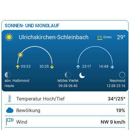
SONNEN- UND MONDLAUF
Ulrichskirchen-Schleinbach
29°
0%
0mm
05:33
20:25
23:17
14:48
abn. Halbmond
letztes Viertel
Neumond
Heute
09.08 06:40
12.08 23:16
Temperatur Hoch/Tief
34°/25°
Bewölkung
19%
Wind
NW 9 km/h