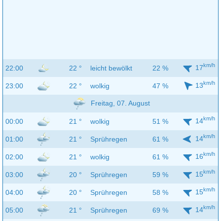
km/h
17
22:00
22 °
leicht bewölkt
22 %
km/h
13
23:00
22 °
wolkig
47 %
Freitag, 07. August
km/h
14
00:00
21 °
wolkig
51 %
km/h
14
01:00
21 °
Sprühregen
61 %
km/h
16
02:00
21 °
wolkig
61 %
km/h
15
03:00
20 °
Sprühregen
59 %
km/h
15
04:00
20 °
Sprühregen
58 %
km/h
14
05:00
21 °
Sprühregen
69 %