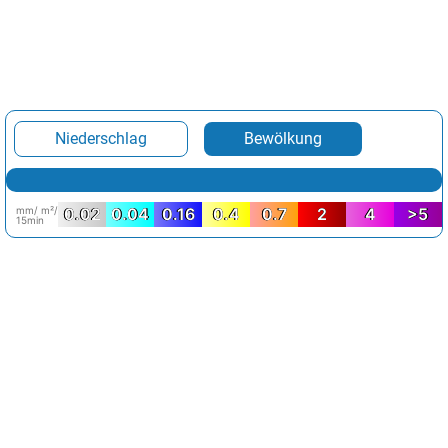
Niederschlag
Bewölkung
mm/ m²/
0.02
0.04
0.16
0.4
0.7
2
4
>5
15min