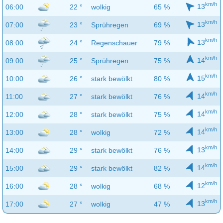
km/h
13
06:00
22 °
wolkig
65 %
km/h
13
07:00
23 °
Sprühregen
69 %
km/h
13
08:00
24 °
Regenschauer
79 %
km/h
14
09:00
25 °
Sprühregen
75 %
km/h
15
10:00
26 °
stark bewölkt
80 %
km/h
14
11:00
27 °
stark bewölkt
76 %
km/h
14
12:00
28 °
stark bewölkt
75 %
km/h
14
13:00
28 °
wolkig
72 %
km/h
13
14:00
29 °
stark bewölkt
76 %
km/h
14
15:00
29 °
stark bewölkt
82 %
km/h
12
16:00
28 °
wolkig
68 %
km/h
13
17:00
27 °
wolkig
47 %