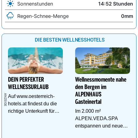
Sonnenstunden
14:52 Stunden
Regen-Schnee-Menge
0mm
DIE BESTEN WELLNESSHOTELS
DEIN PERFEKTER
Wellnessmomente nahe
WELLNESSURLAUB
den Bergen im
ALPENHAUS
Auf www.oesterreich-
Gasteinertal
hotels.at findest du die
richtige Unterkunft für
Im 2.000 m²
deinen perfekten
ALPEN.VEDA.SPA
Wellnessurlaub!
entspannen und neue
Kraft im Tal der