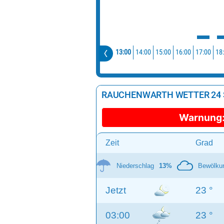
13:00
14:00
15:00
16:00
17:00
18
RAUCHENWARTH WETTER 24
Warnung
Zeit
Grad
Niederschlag
13%
Bewölku
Jetzt
23 °
03:00
23 °