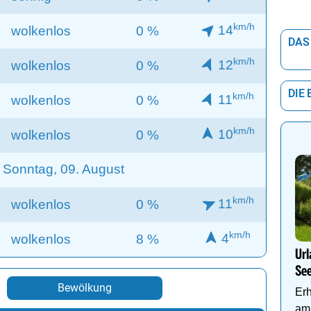
km/h
14
wolkenlos
0 %
DAS
km/h
12
wolkenlos
0 %
DIE
km/h
11
wolkenlos
0 %
km/h
10
wolkenlos
0 %
Sonntag, 09. August
km/h
11
wolkenlos
0 %
km/h
4
wolkenlos
8 %
Url
Se
Bewölkung
Er
am 