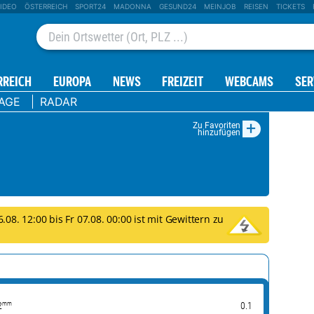
IDEO
ÖSTERREICH
SPORT24
MADONNA
GESUND24
MEINJOB
REISEN
TICKETS
RREICH
EUROPA
NEWS
FREIZEIT
WEBCAMS
SER
TAGE
RADAR
+
Zu Favoriten
hinzufügen
08. 12:00 bis Fr 07.08. 00:00 ist mit Gewittern zu
mm
mm
mm
2
0.1
0.14
0.07