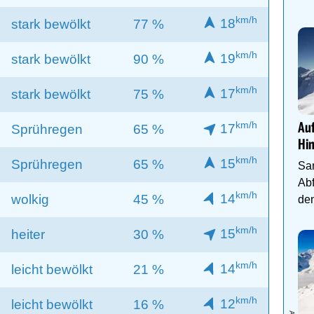
km/h
18
stark bewölkt
77 %
km/h
19
stark bewölkt
90 %
km/h
17
stark bewölkt
75 %
km/h
Auf
17
Sprühregen
65 %
Hi
km/h
15
Sprühregen
65 %
Sa
Abf
km/h
14
wolkig
45 %
den
km/h
15
heiter
30 %
km/h
14
leicht bewölkt
21 %
km/h
12
leicht bewölkt
16 %