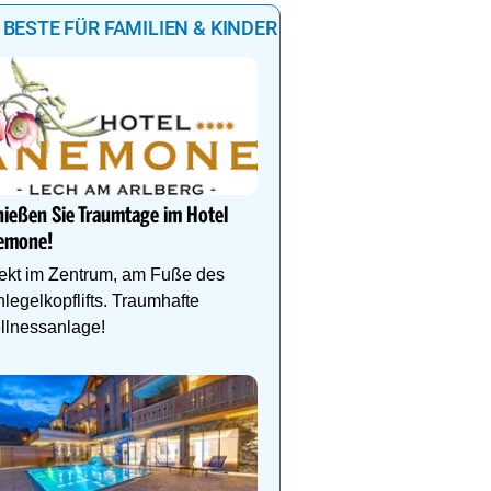
 BESTE FÜR FAMILIEN & KINDER
Natur- und Wellnesshote
Höflehner****S -Regio
Schladming-Dachstein
ießen Sie Traumtage im Hotel
emone!
Perfekter Familienurlaub
Kinder-Aktivprogramm, 
ekt im Zentrum, am Fuße des
Abenteuer, Alpakas Meet
legelkopflifts. Traumhafte
Familien-Spa uvm.
llnessanlage!
Ihr Traumurlaub für die 
Familie