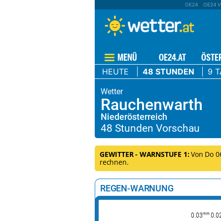
OE24
OE24 V
MENÜ
OE24.AT
ÖSTE
HEUTE
48 STUNDEN
9 
Rauchenwarth
Niederösterreich
GEWITTER - WARNSTUFE 1:
Von Do 06.
rechnen.
REGEN-WARNUNG
mm
0.03
0.0