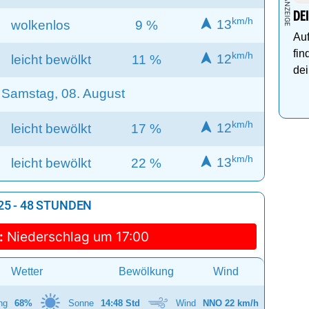
DE
km/h
13
wolkenlos
9 %
Auf
fin
km/h
12
leicht bewölkt
11 %
dei
Samstag, 08. August
km/h
12
leicht bewölkt
17 %
km/h
13
leicht bewölkt
22 %
5 - 48 STUNDEN
:
Niederschlag um 17:00
Wetter
Bewölkung
Wind
ng
68%
Sonne
14:48 Std
Wind
NNO 22 km/h