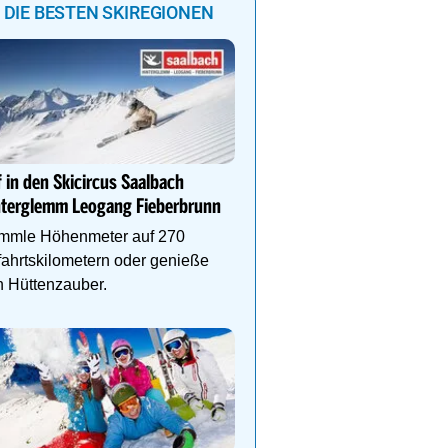
DIE BESTEN SKIREGIONEN
Genießen Sie Traumtage 
Anemone!
 in den Skicircus Saalbach
Direkt im Zentrum, am 
nterglemm Leogang Fieberbrunn
Schlegelkopflifts. Traum
Wellnessanlage!
mmle Höhenmeter auf 270
ahrtskilometern oder genieße
 Hüttenzauber.
Lech Zürs – Skifahren i
von Österreichs größtem
Grenzenlose Freiheit, alp
und gelebte Skikultur in