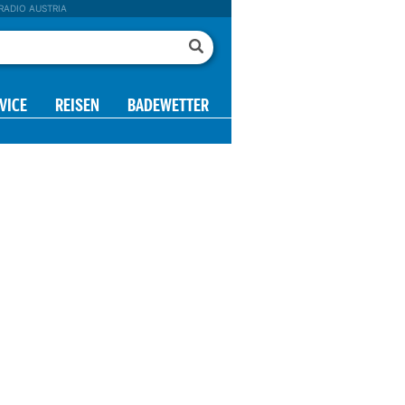
RADIO AUSTRIA
VICE
REISEN
BADEWETTER
mm
mm
mm
mm
0.11
0.33
0.01