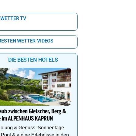
 WETTER TV
 BESTEN WETTER-VIDEOS
DIE BESTEN HOTELS
Sich wie daheim fühlen –
und Wellnesshotel Stang
aub zwischen Gletscher, Berg &
Genießen Sie die einzig
e im ALPENHAUS KAPRUN
Kombination aus Natur, 
Sport, Wellness und Er
holung & Genuss, Sonnentage
Pool & alpine Erlebnisse in den