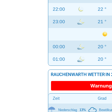
22:00
22 °
23:00
21 °
00:00
20 °
01:00
20 °
RAUCHENWARTH WETTER IN 2
Warnung
Zeit
Grad
Niederschlag
13%
Bewölku