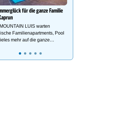
1000m² Wellnessbereich
Etagen, Whirlpool auf de
merglück für die ganze Familie
Dachterrasse, 4 Them
Kaprun
 MOUNTAIN LUIS warten
lische Familienapartments, Pool
ieles mehr auf die ganze
ilie!