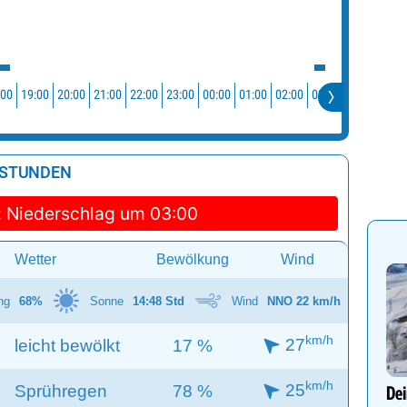
:00
19:00
20:00
21:00
22:00
23:00
00:00
01:00
02:00
03:00
04:00
05:0
 STUNDEN
:
Niederschlag um 03:00
Wetter
Bewölkung
Wind
ng
68%
Sonne
14:48 Std
Wind
NNO 22 km/h
km/h
27
leicht bewölkt
17 %
km/h
25
Sprühregen
78 %
Dei