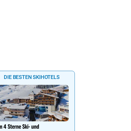
0
06:00
07:00
08:00
09:00
DIE BESTEN SKIHOTELS
Ihr Traumurlaub für die 
Familie
n 4 Sterne Ski- und
1000m² Wellnessbereich