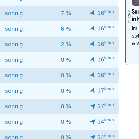
km/h
Som
16
sonnig
7 %
in 
km/h
16
sonnig
6 %
Im
sty
km/h
16
& v
sonnig
2 %
Fam
km/h
16
sonnig
0 %
km/h
16
sonnig
0 %
km/h
17
sonnig
0 %
km/h
17
sonnig
0 %
km/h
14
sonnig
0 %
km/h
14
sonnig
0 %