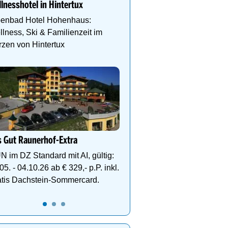
lnesshotel in Hintertux
Etagen, Whirlpool auf de
Dachterrasse, 4 Them
penbad Hotel Hohenhaus:
lness, Ski & Familienzeit im
zen von Hintertux
DEIN PERFEKTER SKIUR
Auf www.oesterreich-hot
findest du die richtige Un
deinen perfekten Skiurl
 Gut Raunerhof-Extra
N im DZ Standard mit AI, gültig:
05. - 04.10.26 ab € 329,- p.P. inkl.
atis Dachstein-Sommercard.