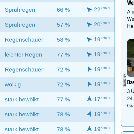
Wel
km/h
22
Sprühregen
66 %
Al
Wel
km/h
20
Sprühregen
57 %
Her
km/h
19
Regenschauer
58 %
km/h
19
leichter Regen
77 %
km/h
19
Regenschauer
72 %
Das
km/h
19
wolkig
72 %
3 Ü
km/h
24.
17
stark bewölkt
77 %
Gr
km/h
19
stark bewölkt
78 %
km/h
19
stark bewölkt
78 %