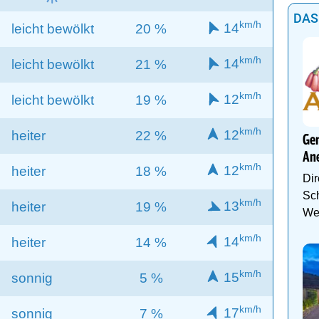
DAS
km/h
14
leicht bewölkt
20 %
km/h
14
leicht bewölkt
21 %
km/h
12
leicht bewölkt
19 %
km/h
12
heiter
22 %
Gen
An
km/h
12
heiter
18 %
Dir
Sch
km/h
13
heiter
19 %
We
km/h
14
heiter
14 %
km/h
15
sonnig
5 %
km/h
17
sonnig
7 %