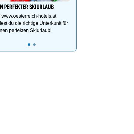
grandioser Natur. Jetzt 
IN PERFEKTER SKIURLAUB
 www.oesterreich-hotels.at
dest du die richtige Unterkunft für
nen perfekten Skiurlaub!