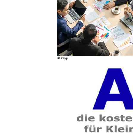
© isap