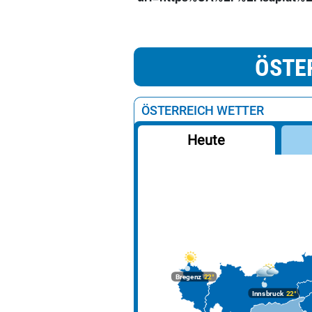
ÖSTE
ÖSTERREICH WETTER
Heute
Bregenz
22°
Innsbruck
22°