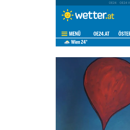
OE24
OE24 V
MENÜ
OE24.AT
ÖSTE
HEUTE
48 STUNDEN
9 T
Wien
24°