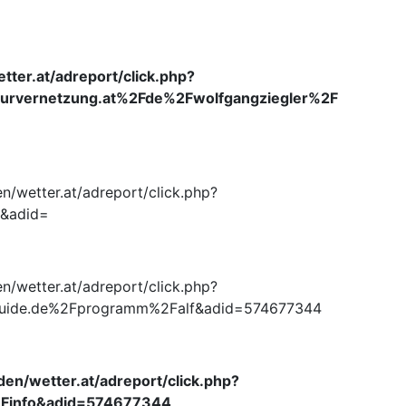
tter.at/adreport/click.php?
urvernetzung.at%2Fde%2Fwolfgangziegler%2F
en/wetter.at/adreport/click.php?
t&adid=
en/wetter.at/adreport/click.php?
uide.de%2Fprogramm%2Falf&adid=574677344
den/wetter.at/adreport/click.php?
2Finfo&adid=574677344