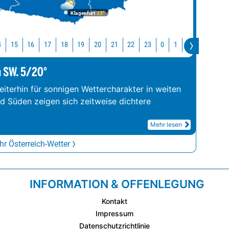
Klagenfurt
23°
4
15
16
17
18
19
20
21
22
23
0
1
2
3
4
m SW. 5/20°
iterhin für sonnigen Wettercharakter in weiten
nd Süden zeigen sich zeitweise dichtere
Mehr lesen
r Österreich-Wetter
INFORMATION & OFFENLEGUNG
Kontakt
Impressum
Datenschutzrichtlinie