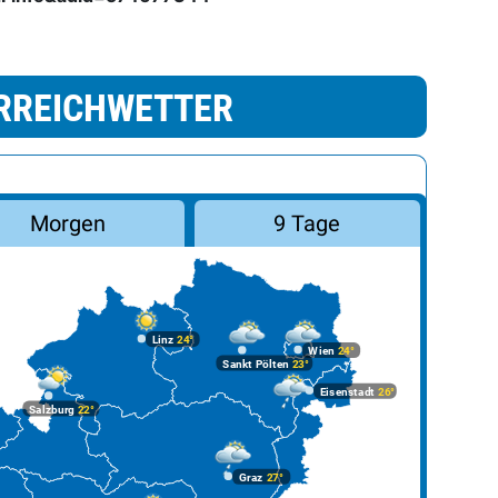
RREICHWETTER
Morgen
9 Tage
Linz
24°
Wien
24°
Sankt Pölten
23°
Eisenstadt
26°
Salzburg
22°
Graz
27°