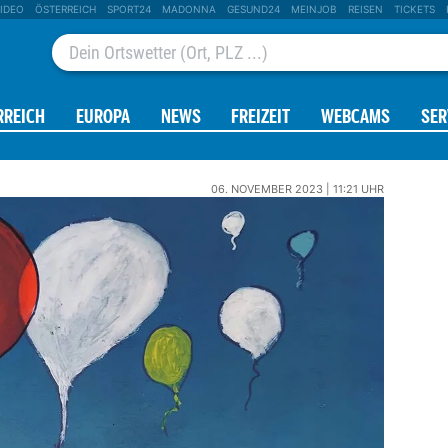
IDEO
ÖSTERREICH
SPORT24
MADONNA
GESUND24
MEINJOB
REISEN
TICKETS
RREICH
EUROPA
NEWS
FREIZEIT
WEBCAMS
SER
AGE
RADAR
06. NOVEMBER 2023 | 11:21 UHR