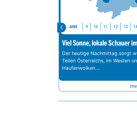
Jetzt
10
11
12
13
1
9
Viel Sonne, lokale Schauer i
Der heutige Nachmittag sorgt we
Teilen Österreichs, im Westen u
Haufenwolken.
...
meh