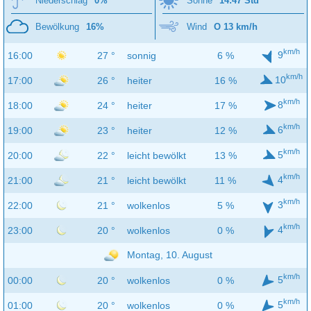
Niederschlag
0%
Sonne
14:47 Std
Bewölkung
16%
Wind
O 13 km/h
km/h
9
16:00
27 °
sonnig
6 %
km/h
10
17:00
26 °
heiter
16 %
km/h
8
18:00
24 °
heiter
17 %
km/h
6
19:00
23 °
heiter
12 %
km/h
5
20:00
22 °
leicht bewölkt
13 %
km/h
4
21:00
21 °
leicht bewölkt
11 %
km/h
3
22:00
21 °
wolkenlos
5 %
km/h
4
23:00
20 °
wolkenlos
0 %
Montag, 10. August
km/h
5
00:00
20 °
wolkenlos
0 %
km/h
5
01:00
20 °
wolkenlos
0 %