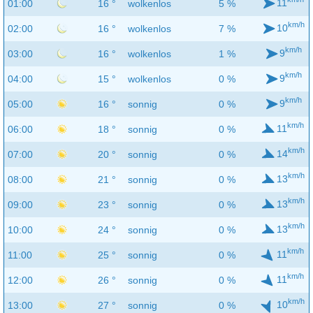
11
01:00
16 °
wolkenlos
5 %
km/h
10
02:00
16 °
wolkenlos
7 %
km/h
9
03:00
16 °
wolkenlos
1 %
km/h
9
04:00
15 °
wolkenlos
0 %
km/h
9
05:00
16 °
sonnig
0 %
km/h
11
06:00
18 °
sonnig
0 %
km/h
14
07:00
20 °
sonnig
0 %
km/h
13
08:00
21 °
sonnig
0 %
km/h
13
09:00
23 °
sonnig
0 %
km/h
13
10:00
24 °
sonnig
0 %
km/h
11
11:00
25 °
sonnig
0 %
km/h
11
12:00
26 °
sonnig
0 %
km/h
10
13:00
27 °
sonnig
0 %