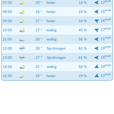
km/h
12
07:00
25 °
heiter
14 %
km/h
15
08:00
26 °
heiter
18 %
km/h
16
09:00
27 °
heiter
34 %
km/h
17
10:00
27 °
wolkig
43 %
km/h
21
11:00
28 °
wolkig
56 %
km/h
19
12:00
28 °
Sprühregen
61 %
km/h
18
13:00
27 °
Sprühregen
61 %
km/h
18
14:00
27 °
wolkig
50 %
km/h
12
15:00
26 °
heiter
29 %