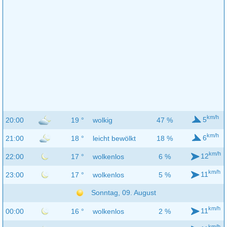
km/h
5
20:00
19 °
wolkig
47 %
km/h
6
21:00
18 °
leicht bewölkt
18 %
km/h
12
22:00
17 °
wolkenlos
6 %
km/h
11
23:00
17 °
wolkenlos
5 %
Sonntag, 09. August
km/h
11
00:00
16 °
wolkenlos
2 %
km/h