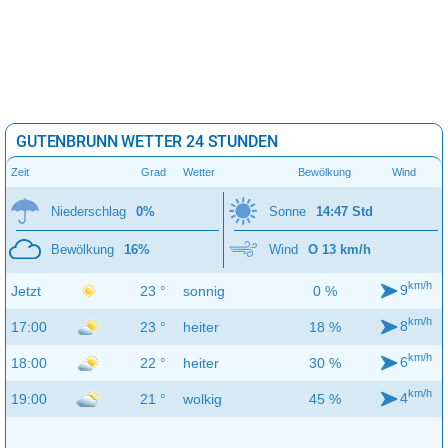
GUTENBRUNN WETTER 24 STUNDEN
Zeit
Grad
Wetter
Bewölkung
Wind
Niederschlag
0%
Sonne
14:47 Std
Bewölkung
16%
Wind
O 13 km/h
km/h
9
Jetzt
23 °
sonnig
0 %
km/h
8
17:00
23 °
heiter
18 %
km/h
6
18:00
22 °
heiter
30 %
km/h
4
19:00
21 °
wolkig
45 %