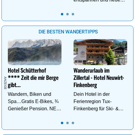
Kraft im Tal der
Gesundheit tanken.
DIE BESTEN WANDERTIPPS
Hotel Schütterhof
Wanderurlaub im
**** Zeit die mir Berge
Zillertal - Hotel Neuwirt-
gibt…
Finkenberg
Wandern, Biken und
Dein Hotel in der
Spa…Gratis E-Bikes, ¾
Ferienregion Tux-
Genießer Pension. NEU:
Finkenberg für Ski- &
DZ Deluxe – ab sofort
Wander-Vergnügen auf
buchbar!
bis zu 3250m.