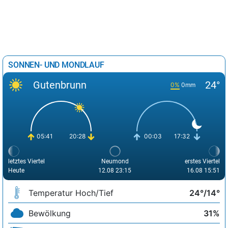
SONNEN- UND MONDLAUF
Gutenbrunn
24°
0%
0mm
05:41
20:28
00:03
17:32
letztes Viertel
Neumond
erstes Viertel
Heute
12.08 23:15
16.08 15:51
Temperatur Hoch/Tief
24°/14°
Bewölkung
31%