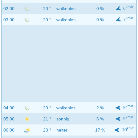
km/h
6
02:00
20 °
wolkenlos
0 %
km/h
7
03:00
20 °
wolkenlos
0 %
km/h
9
04:00
20 °
wolkenlos
2 %
km/h
9
05:00
21 °
sonnig
6 %
km/h
10
06:00
23 °
heiter
17 %