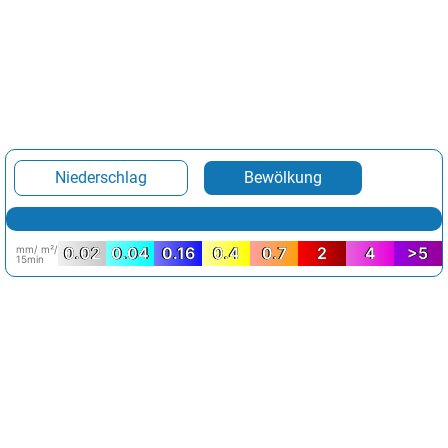
Niederschlag
Bewölkung
mm/ m²/
0.02
0.04
0.16
0.4
0.7
2
4
>5
15min