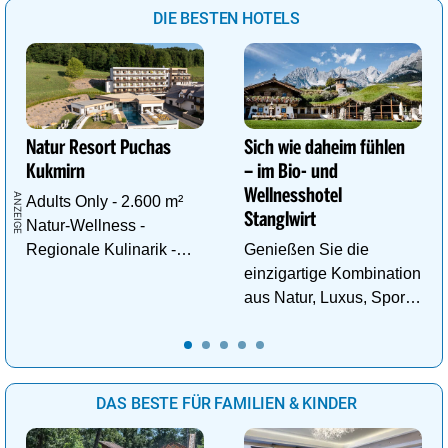
DIE BESTEN HOTELS
Natur Resort Puchas
Sich wie daheim fühlen
Kukmirn
– im Bio- und
Wellnesshotel
Adults Only - 2.600 m²
Stanglwirt
Natur-Wellness -
Regionale Kulinarik -
Genießen Sie die
Ruhe & Erholung mitten
einzigartige Kombination
im Grünen
aus Natur, Luxus, Sport,
Wellness und Erholung.
DAS BESTE FÜR FAMILIEN & KINDER