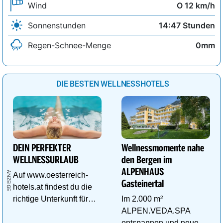
Wind
O 12 km/h
Sonnenstunden
14:47 Stunden
Regen-Schnee-Menge
0mm
DIE BESTEN WELLNESSHOTELS
DEIN PERFEKTER
Wellnessmomente nahe
WELLNESSURLAUB
den Bergen im
ALPENHAUS
Auf www.oesterreich-
Gasteinertal
hotels.at findest du die
richtige Unterkunft für
Im 2.000 m²
deinen perfekten
ALPEN.VEDA.SPA
Wellnessurlaub!
entspannen und neue