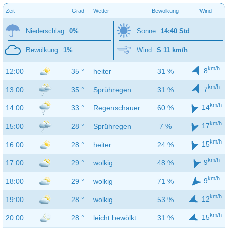
Zeit
Grad
Wetter
Bewölkung
Wind
Niederschlag
0%
Sonne
14:40 Std
Bewölkung
1%
Wind
S 11 km/h
km/h
8
12:00
35 °
heiter
31 %
km/h
7
13:00
35 °
Sprühregen
31 %
km/h
14
14:00
33 °
Regenschauer
60 %
km/h
17
15:00
28 °
Sprühregen
7 %
km/h
15
16:00
28 °
heiter
24 %
km/h
9
17:00
29 °
wolkig
48 %
km/h
9
18:00
29 °
wolkig
71 %
km/h
12
19:00
28 °
wolkig
53 %
km/h
15
20:00
28 °
leicht bewölkt
31 %