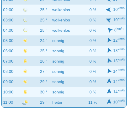
km/h
10
02:00
25 °
wolkenlos
0 %
km/h
10
03:00
25 °
wolkenlos
0 %
km/h
8
04:00
25 °
wolkenlos
0 %
km/h
12
05:00
24 °
sonnig
0 %
km/h
13
06:00
25 °
sonnig
0 %
km/h
15
07:00
26 °
sonnig
0 %
km/h
14
08:00
27 °
sonnig
0 %
km/h
14
09:00
29 °
sonnig
0 %
km/h
14
10:00
30 °
sonnig
0 %
km/h
10
11:00
29 °
heiter
11 %