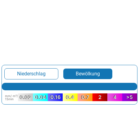
Niederschlag
Bewölkung
mm/ m²/
0.02
0.04
0.16
0.4
0.7
2
4
>5
15min