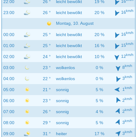
16
22:00
26 °
leicht bewölkt
19 %
km/h
16
23:00
26 °
leicht bewölkt
20 %
Montag, 10. August
km/h
16
00:00
25 °
leicht bewölkt
20 %
km/h
15
01:00
25 °
leicht bewölkt
16 %
km/h
12
02:00
24 °
leicht bewölkt
10 %
km/h
8
03:00
23 °
wolkenlos
0 %
km/h
3
04:00
22 °
wolkenlos
0 %
km/h
1
05:00
21 °
sonnig
5 %
km/h
2
06:00
23 °
sonnig
5 %
km/h
2
07:00
26 °
sonnig
4 %
km/h
3
08:00
29 °
sonnig
5 %
km/h
3
09:00
31 °
heiter
17 %