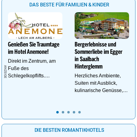
DAS BESTE FÜR FAMILIEN & KINDER
Genießen Sie Traumtage
Bergerlebnisse und
im Hotel Anemone!
Sommerliebe im Egger
in Saalbach
Direkt im Zentrum, am
Hinterglemm
Fuße des
Schlegelkopflifts.
Herzliches Ambiente,
Traumhafte
Suiten mit Ausblick,
Wellnessanlage!
kulinarische Genüsse,
Wasserwelt in
Panoramalage u.v.m.
DIE BESTEN ROMANTIKHOTELS