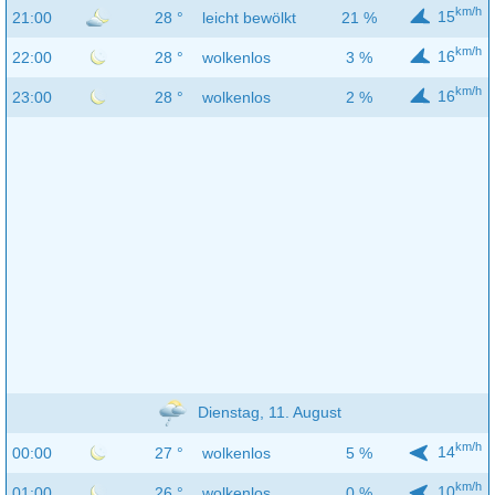
km/h
15
21:00
28 °
leicht bewölkt
21 %
km/h
16
22:00
28 °
wolkenlos
3 %
km/h
16
23:00
28 °
wolkenlos
2 %
Dienstag, 11. August
km/h
14
00:00
27 °
wolkenlos
5 %
km/h
10
01:00
26 °
wolkenlos
0 %