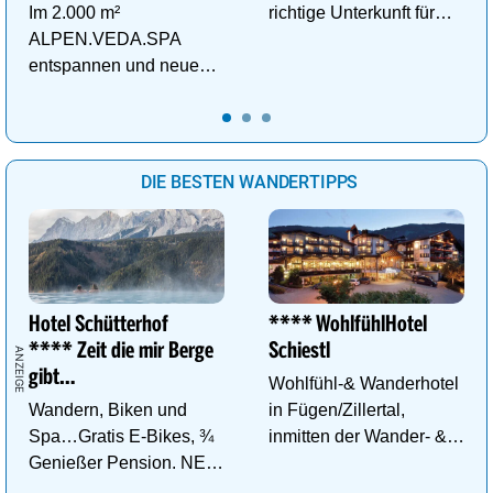
Im 2.000 m²
richtige Unterkunft für
ALPEN.VEDA.SPA
deinen perfekten
entspannen und neue
Wellnessurlaub!
Kraft im Tal der
Gesundheit tanken.
DIE BESTEN WANDERTIPPS
Hotel Schütterhof
**** WohlfühlHotel
**** Zeit die mir Berge
Schiestl
gibt…
Wohlfühl-& Wanderhotel
Wandern, Biken und
in Fügen/Zillertal,
Spa…Gratis E-Bikes, ¾
inmitten der Wander- &
Genießer Pension. NEU:
Skigebiete Spieljoch und
DZ Deluxe – ab sofort
Hochfügen