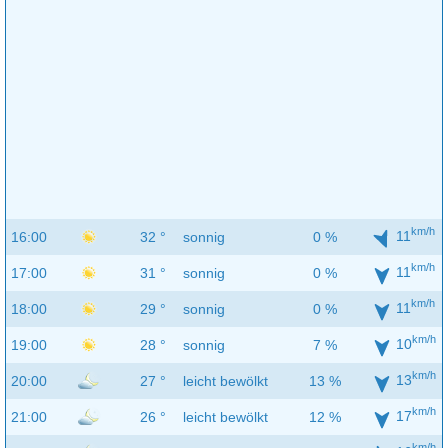
km/h
11
16:00
32 °
sonnig
0 %
km/h
11
17:00
31 °
sonnig
0 %
km/h
11
18:00
29 °
sonnig
0 %
km/h
10
19:00
28 °
sonnig
7 %
km/h
13
20:00
27 °
leicht bewölkt
13 %
km/h
17
21:00
26 °
leicht bewölkt
12 %
km/h