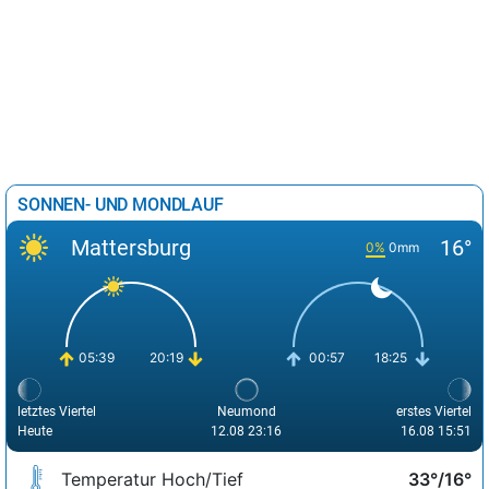
SONNEN- UND MONDLAUF
Mattersburg
16°
0%
0mm
05:39
20:19
00:57
18:25
letztes Viertel
Neumond
erstes Viertel
Heute
12.08 23:16
16.08 15:51
Temperatur Hoch/Tief
33°/16°