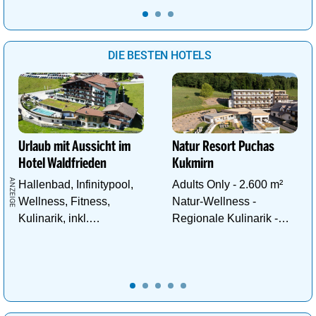
buchbar!
DIE BESTEN HOTELS
Urlaub mit Aussicht im
Natur Resort Puchas
Hotel Waldfrieden
Kukmirn
Hallenbad, Infinitypool,
Adults Only - 2.600 m²
Wellness, Fitness,
Natur-Wellness -
Kulinarik, inkl.
Regionale Kulinarik -
Schladming - Dachstein
Ruhe & Erholung mitten
Sommercard,
im Grünen
Wandergebiet.