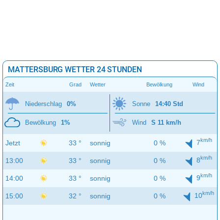
MATTERSBURG WETTER 24 STUNDEN
Zeit
Grad
Wetter
Bewölkung
Wind
Niederschlag
0%
Sonne
14:40 Std
Bewölkung
1%
Wind
S 11 km/h
km/h
7
Jetzt
33 °
sonnig
0 %
km/h
8
13:00
33 °
sonnig
0 %
km/h
9
14:00
33 °
sonnig
0 %
km/h
10
15:00
32 °
sonnig
0 %