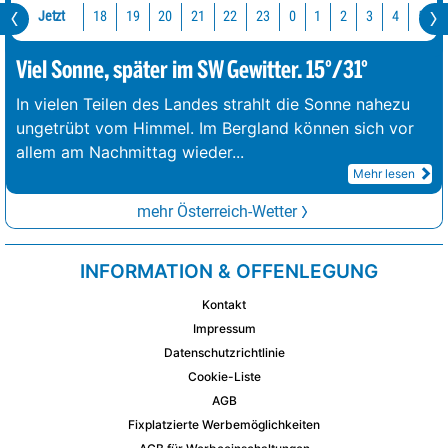
Jetzt
18
19
20
21
22
23
0
1
2
3
4
5
Viel Sonne, später im SW Gewitter. 15°/31°
In vielen Teilen des Landes strahlt die Sonne nahezu
ungetrübt vom Himmel. Im Bergland können sich vor
allem am Nachmittag wieder
...
Mehr lesen
mehr Österreich-Wetter
INFORMATION & OFFENLEGUNG
Kontakt
Impressum
Datenschutzrichtlinie
Cookie-Liste
AGB
Fixplatzierte Werbemöglichkeiten