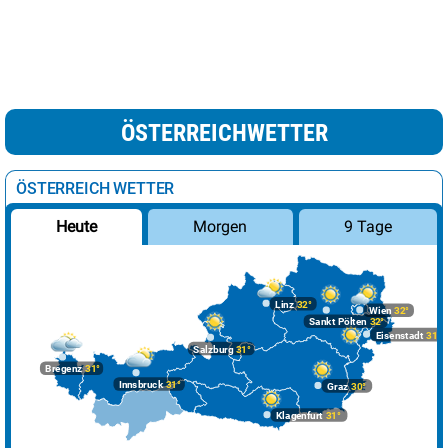
ÖSTERREICHWETTER
ÖSTERREICH WETTER
Morgen
9 Tage
Heute
Linz
32°
Wien
32°
Sankt Pölten
32°
Eisenstadt
31°
Salzburg
31°
Bregenz
31°
Innsbruck
31°
Graz
30°
Klagenfurt
31°