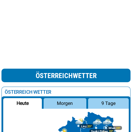
ÖSTERREICHWETTER
ÖSTERREICH WETTER
Morgen
9 Tage
Heute
Linz
23°
Wien
25°
Sankt Pölten
22°