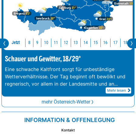
Eisenstadt
25°
Salzburg
21°
Bregenz
22°
Innsbruck
22°
Graz
26°
Klagenfurt
22°
Jetzt
10
11
12
13
14
15
16
17
18
1
8
9
Schauer und Gewitter, 18/29°
Eine schwache Kaltfront sorgt für unbeständige
Wetterverhältnisse. Der Tag beginnt oft bewölkt und
regnerisch, vor allem in der Landesmitte und an
...
Mehr lesen
mehr Österreich-Wetter
INFORMATION & OFFENLEGUNG
Kontakt