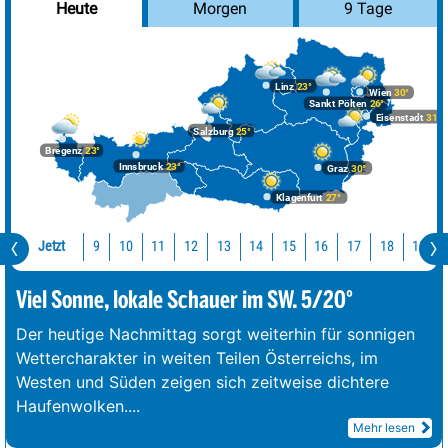
Morgen
9 Tage
Heute
Linz
23°
Wien
30°
Sankt Pölten
26°
Eisenstadt
31°
Salzburg
25°
Bregenz
23°
Innsbruck
23°
Graz
30°
Klagenfurt
27°
Jetzt
10
11
12
13
14
15
16
17
18
19
9
Viel Sonne, lokale Schauer im SW. 5/20°
Der heutige Nachmittag sorgt weiterhin für sonnigen
Wettercharakter in weiten Teilen Österreichs, im
Westen und Süden zeigen sich zeitweise dichtere
Haufenwolken.
...
Mehr lesen