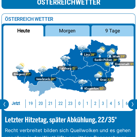
ÖSTERREICHWETTER
ÖSTERREICH WETTER
Morgen
9 Tage
Heute
Linz
28°
Wien
29°
Sankt Pölten
26°
Eisenstadt
31°
Salzburg
22°
Bregenz
27°
Innsbruck
21°
Graz
32°
Klagenfurt
22°
Jetzt
19
20
21
22
23
0
1
2
3
4
5
6
7
Letzter Hitzetag, später Abkühlung, 22/35°
Recht verbreitet bilden sich Quellwolken und es gehen