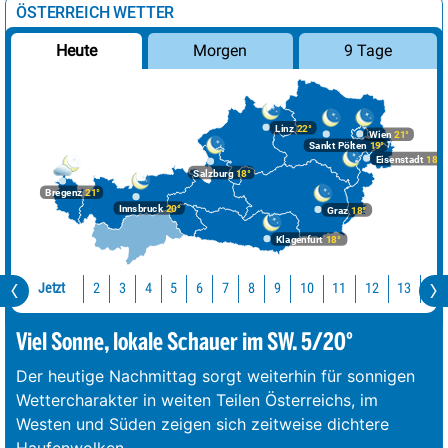
ÖSTERREICH WETTER
Morgen
9 Tage
Heute
Linz
22°
Wien
21°
Sankt Pölten
19°
Eisenstadt
18°
Salzburg
18°
Bregenz
21°
Innsbruck
20°
Graz
18°
Klagenfurt
18°
Jetzt
10
11
12
13
14
2
3
4
5
6
7
8
9
Viel Sonne, lokale Schauer im SW. 5/20°
Der heutige Nachmittag sorgt weiterhin für sonnigen
Wettercharakter in weiten Teilen Österreichs, im
Westen und Süden zeigen sich zeitweise dichtere
Haufenwolken.
...