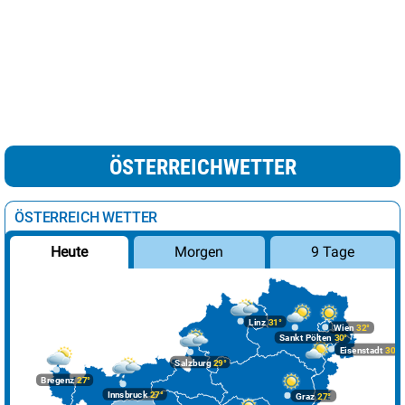
ÖSTERREICHWETTER
ÖSTERREICH WETTER
Morgen
9 Tage
Heute
Linz
31°
Wien
32°
Sankt Pölten
30°
Eisenstadt
30°
Salzburg
29°
Bregenz
27°
Innsbruck
27°
Graz
27°