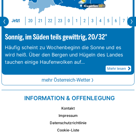
Klagenfurt
23°
Jetzt
20
21
22
23
0
1
2
3
4
5
6
7
8
Sonnig, im Süden teils gewittrig, 20/32°
Häufig scheint zu Wochenbeginn die Sonne und es
wird heiß. Über den Bergen und Hügeln des Landes
tauchen einige Haufenwolken auf
...
Mehr lesen
mehr Österreich-Wetter
INFORMATION & OFFENLEGUNG
Kontakt
Impressum
Datenschutzrichtlinie
Cookie-Liste